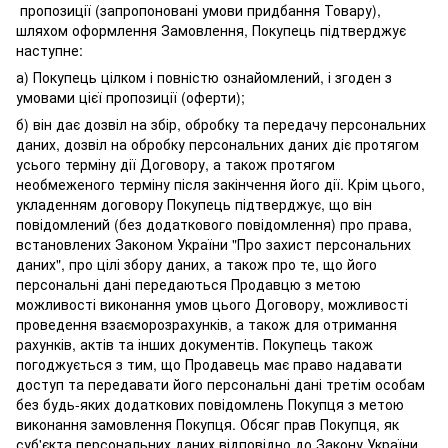
пропозиції (запропоновані умови придбання Товару),
шляхом оформлення Замовлення, Покупець підтверджує
наступне:
а) Покупець цілком і повністю ознайомлений, і згоден з
умовами цієї пропозиції (оферти);
б) він дає дозвіл на збір, обробку та передачу персональних
даних, дозвіл на обробку персональних даних діє протягом
усього терміну дії Договору, а також протягом
необмеженого терміну після закінчення його дії. Крім цього,
укладенням договору Покупець підтверджує, що він
повідомлений (без додаткового повідомлення) про права,
встановлених Законом України "Про захист персональних
даних", про цілі збору даних, а також про те, що його
персональні дані передаються Продавцю з метою
можливості виконання умов цього Договору, можливості
проведення взаєморозрахунків, а також для отримання
рахунків, актів та інших документів. Покупець також
погоджується з тим, що Продавець має право надавати
доступ та передавати його персональні дані третім особам
без будь-яких додаткових повідомлень Покупця з метою
виконання замовлення Покупця. Обсяг прав Покупця, як
суб'єкта персональних даних відповідно до Закону України