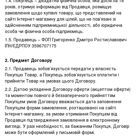
1.4. Покупець – дієздатна фізична особа, яка досягла 18
років, отримує інформацію від Продавця, розміщує
замовлення щодо купівлі товару, що представлений на
сайті Інтернет-магазину для цілей, що не пов'язані зі
здійсненням підприємницької діяльності, або юридична
особа чи фізична особа-підприємець.
1.5. Продавець – ФОП Григоренко Дмитро Ростиславович
ІПН/ЄДРПОУ 3596707175
2.
Предмет Договору
2.1. Продавець зобов’язується передати у власність
Покупцю Товар, а Покупець зобов’язується оплатити і
прийняти Товар на умовах цього Договору.
2.2. Датою укладення Договору-оферти (акцептом оферти)
та моментом повного й беззаперечного прийняттям
Покупцем умов Договору вважається дата заповнення
Покупцем форми замовлення, розташованої на сайті
Інтернет-магазину, за умови отримання Покупцем від
Продавця підтвердження замовлення в електронному
вигляді. У разі необхідності, за бажанням Покупця, Договір
може бути оформлений у письмовій формі.