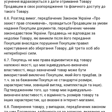
усунення відраховується з дати отримання Товару
Продавцем в своє розпорядження та фізичного доступу до
такого Товару.
6.6. Розгляд вимог, передбачених Законом України «Про
захист прав споживачів», провадиться Продавцем за умови
надання Покупцем документів, передбачених чинним
законодавством України. Продавець не відповідає за
недоліки Товару, які виникли після його передання
Покупцеві внаслідок порушення Покупцем правил
користування або зберігання Товару, дій третіх осіб або
непереборної сили.
6.7. Покупець не має права відмовитися від товару
належної якості, що має індивідуально-визначені
властивості, якщо зазначений товар може бути
використаний виключно Покупцем, який його придбав, (в
т.ч. за за бажанням Покупця не стандартні розміри,
характеристики, зовнішній вигляд, комплектація та інше).
Підтвердженням того, що товар має індивідуально-
визначені властивості, є відмінність розмірів товару та
інших характеристик, що вказані в інтернет-магазині.
6.8. Повернення товару, у випадках, передбачених законом
та цим Договором, здійснюється за адресою, вказаною на