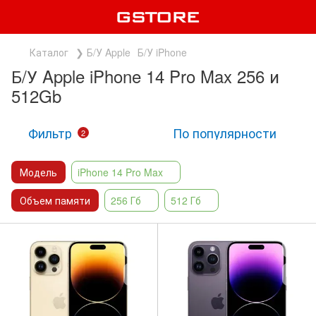
Каталог
❯ Б/У Apple
Б/У iPhone
Б/У Apple iPhone 14 Pro Max 256 и
512Gb
Фильтр
По популярности
2
Модель
iPhone 14 Pro Max
Объем памяти
256 Гб
512 Гб