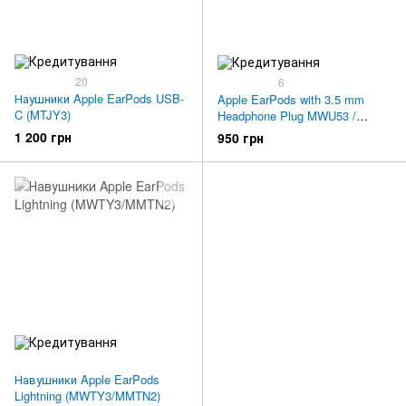
20
6
Наушники Apple EarPods USB-
Apple EarPods with 3.5 mm
C (MTJY3)
Headphone Plug MWU53 /
MNHF2
1 200 грн
950 грн
Навушники Apple EarPods
Lightning (MWTY3/MMTN2)