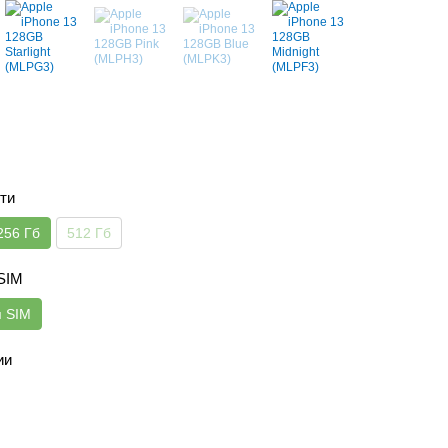
ти
256 Гб
512 Гб
 SIM
я SIM
ии