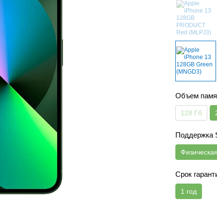
Объем памя
128 Гб
Поддержка
Физическа
Срок гарант
1 год