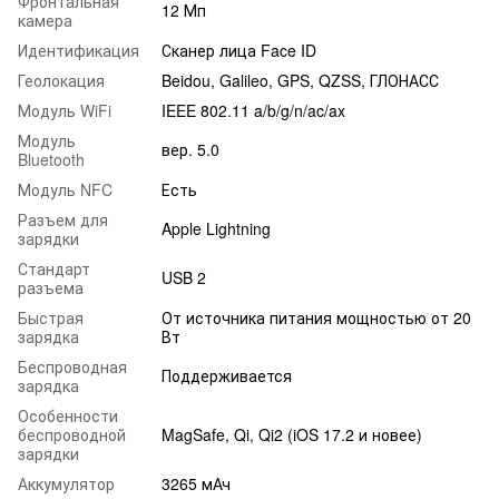
Фронтальная
12 Мп
камера
Идентификация
Сканер лица Face ID
Геолокация
Beidou, Galileo, GPS, QZSS, ГЛОНАСС
Модуль WiFi
IEEE 802.11 a/b/g/n/ac/ax
Модуль
вер. 5.0
Bluetooth
Модуль NFC
Есть
Разъем для
Apple Lightning
зарядки
Стандарт
USB 2
разъема
Быстрая
От источника питания мощностью от 20
зарядка
Вт
Беспроводная
Поддерживается
зарядка
Особенности
беспроводной
MagSafe, Qi, Qi2 (iOS 17.2 и новее)
зарядки
Аккумулятор
3265 мАч