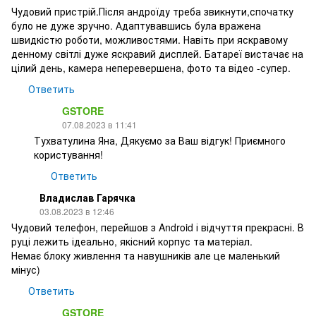
Чудовий пристрій.Після андроїду треба звикнути,спочатку
було не дуже зручно. Адаптувавшись була вражена
швидкістю роботи, можливостями. Навіть при яскравому
денному світлі дуже яскравий дисплей. Батареї вистачає на
цілий день, камера неперевершена, фото та відео -супер.
Ответить
GSTORE
07.08.2023 в 11:41
Тухватулина Яна, Дякуємо за Ваш відгук! Приємного
користування!
Ответить
Владислав Гарячка
03.08.2023 в 12:46
Чудовий телефон, перейшов з Android і відчуття прекрасні. В
руці лежить ідеально, якісний корпус та матеріал.
Немає блоку живлення та навушників але це маленький
мінус)
Ответить
GSTORE