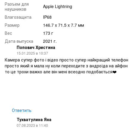
Разъем для
Apple Lightning
наушников
Влагозащита
IP68
Размер
146.7 x 71.5 x 7.7 мм
Вес
173 г
Дата выпуска
2021 г.
Попович Христина
15.01.2025 в 10:37
Камера супер фото і відео просто супер найкращий телефон
просто який я мала ну коли переходите з андроїда на айфон
то це трохи важко але він мені всеодно подобається❤️
Ответить
Тухватулина Яна
07.08.2023 в 11:40