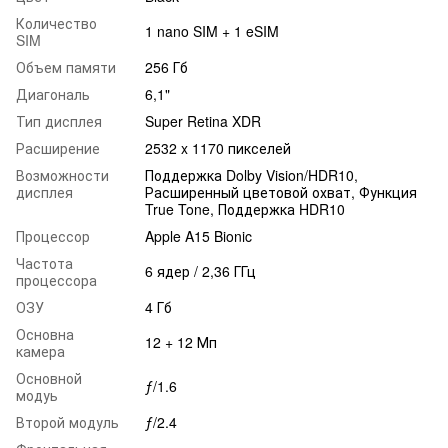
Количество
1 nano SIM + 1 eSIM
SIM
Объем памяти
256 Гб
Диагональ
6,1"
Тип дисплея
Super Retina XDR
Расширение
2532 x 1170 пикселей
Возможности
Поддержка Dolby Vision/HDR10,
дисплея
Расширенный цветовой охват, Функция
True Tone, Поддержка HDR10
Процессор
Apple A15 Bionic
Частота
6 ядер / 2,36 ГГц
процессора
ОЗУ
4 Гб
Основна
12 + 12 Мп
камера
Основной
ƒ/1.6
модуь
Второй модуль
ƒ/2.4