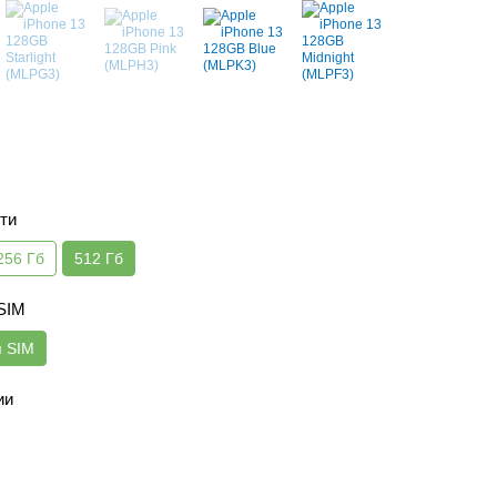
ти
256 Гб
512 Гб
 SIM
я SIM
ии