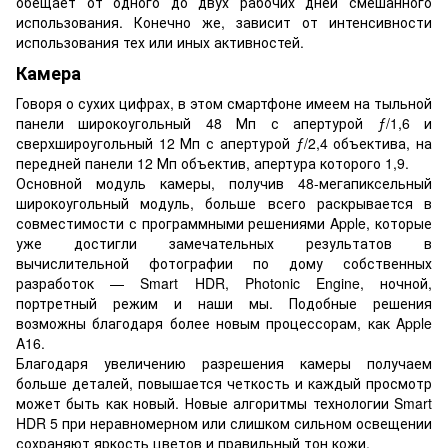
обещает от одного до двух рабочих дней смешанного
использования. Конечно же, зависит от интенсивности
использования тех или иных активностей.
Камера
Говоря о сухих цифрах, в этом смартфоне имеем на тыльной
панели широкоугольный 48 Мп с апертурой ƒ/1,6 и
сверхшироугольный 12 Мп с апертурой ƒ/2,4 объектива, на
передней панели 12 Мп объектив, апертура которого 1,9.
Основной модуль камеры, получив 48-мегапиксельный
широкоугольный модуль, больше всего раскрывается в
совместимости с программными решениями Apple, которые
уже достигли замечательных результатов в
вычислительной фотографии по дому собственных
разработок — Smart HDR, Photonic Engine, ночной,
портретный режим и наши мы. Подобные решения
возможны благодаря более новым процессорам, как Apple
A16.
Благодаря увеличению разрешения камеры получаем
больше деталей, повышается четкость и каждый просмотр
может быть как новый. Новые алгоритмы технологии Smart
HDR 5 при неравномерном или слишком сильном освещении
сохраняют яркость цветов и правильный тон кожи.