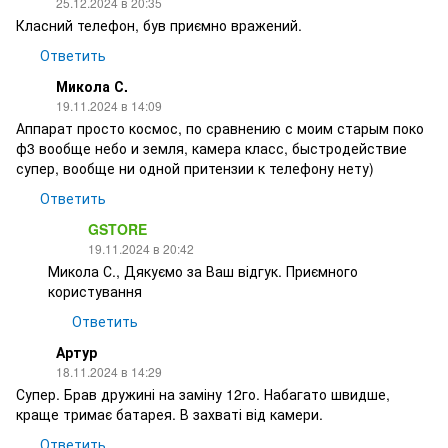
25.12.2024 в 20:35
Класний телефон, був приємно вражений.
Ответить
Микола С.
19.11.2024 в 14:09
Аппарат просто космос, по сравнению с моим старым поко
ф3 вообще небо и земля, камера класс, быстродействие
супер, вообще ни одной притензии к телефону нету)
Ответить
GSTORE
19.11.2024 в 20:42
Микола С., Дякуємо за Ваш відгук. Приємного
користування
Ответить
Артур
18.11.2024 в 14:29
Супер. Брав дружині на заміну 12го. Набагато швидше,
краще тримає батарея. В захваті від камери.
Ответить