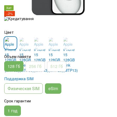
Хит
−2%
Цвет
Объем памяти
128 Гб
256 Гб
512 Гб
Поддержка SIM
Физическая SIM
eSim
Срок гарантии
1 год