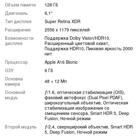
Объем памяти
128 Гб
Диагональ
6,1"
Тип дисплея
Super Retina XDR
Расширение
2556 x 1179 пикселей
Возможности
Поддержка Dolby Vision/HDR10,
дисплея
Расширенный цветовой охват,
Поддержка HDR10, Пиковая яркость 2000
нит
Процессор
Apple A16 Bionic
ОЗУ
6 Гб
Основна
48 + 12 Мп
камера
Основной
ƒ/1.6, оптическая стабилизация (OIS),
модуь
фазовий автофокус (Dual Pixel PDAF),
широкоугольный объектив, Оптическая
стабилизация изображения со
смещением сенсора, Smart HDR 5, Deep
Fusion, Ночной режим
Второй модуль
ƒ/2.4, сверхширокий объектив, Smart HDR
5, Deep Fusion, Ночной режим