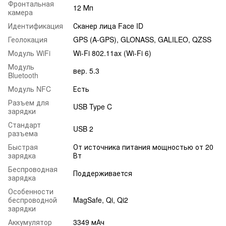
Фронтальная
12 Мп
камера
Идентификация
Сканер лица Face ID
Геолокация
GPS (A-GPS), GLONASS, GALILEO, QZSS
Модуль WiFi
Wi-Fi 802.11ax (Wi-Fi 6)
Модуль
вер. 5.3
Bluetooth
Модуль NFC
Есть
Разъем для
USB Type C
зарядки
Стандарт
USB 2
разъема
Быстрая
От источника питания мощностью от 20
зарядка
Вт
Беспроводная
Поддерживается
зарядка
Особенности
беспроводной
MagSafe, Qi, Qi2
зарядки
Аккумулятор
3349 мАч