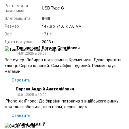
Разъем для
USB Type C
наушников
Влагозащита
IP68
Размер
147,6 х 71,6 х 7,8 мм
Вес
171 г
Дата выпуска
2023 г.
Тишинський Богдан Сергійович
14.01.2025 в 09:59
Все супер. Забирав в магазині в Кременчуці. Дуже привітні
хлопці. Сервіс класний. Сам айфон чудовий. Рекомендую
магазин!
Ответить
Варава Андрій Анатолійович
10.01.2025 в 19:00
iPhone як iPhone. До України потрапив з індійського ринку,
модель глобальна, ціна норм, сервіс норм
Ответить
САВІН ВІТАЛІЙ