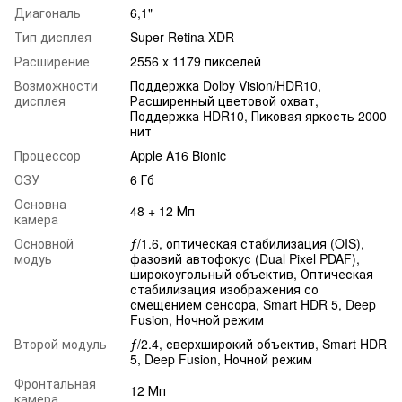
Диагональ
6,1"
Тип дисплея
Super Retina XDR
Расширение
2556 x 1179 пикселей
Возможности
Поддержка Dolby Vision/HDR10,
дисплея
Расширенный цветовой охват,
Поддержка HDR10, Пиковая яркость 2000
нит
Процессор
Apple A16 Bionic
ОЗУ
6 Гб
Основна
48 + 12 Мп
камера
Основной
ƒ/1.6, оптическая стабилизация (OIS),
модуь
фазовий автофокус (Dual Pixel PDAF),
широкоугольный объектив, Оптическая
стабилизация изображения со
смещением сенсора, Smart HDR 5, Deep
Fusion, Ночной режим
Второй модуль
ƒ/2.4, сверхширокий объектив, Smart HDR
5, Deep Fusion, Ночной режим
Фронтальная
12 Мп
камера