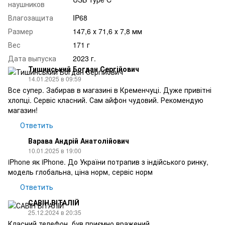
наушников
Влагозащита
IP68
Размер
147,6 х 71,6 х 7,8 мм
Вес
171 г
Дата выпуска
2023 г.
Тишинський Богдан Сергійович
14.01.2025 в 09:59
Все супер. Забирав в магазині в Кременчуці. Дуже привітні
хлопці. Сервіс класний. Сам айфон чудовий. Рекомендую
магазин!
Ответить
Варава Андрій Анатолійович
10.01.2025 в 19:00
iPhone як iPhone. До України потрапив з індійського ринку,
модель глобальна, ціна норм, сервіс норм
Ответить
САВІН ВІТАЛІЙ
25.12.2024 в 20:35
Класний телефон, був приємно вражений.