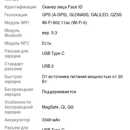
Идентификация
Сканер лица Face ID
Геолокация
GPS (A-GPS), GLONASS, GALILEO, QZSS
Модуль WiFi
Wi-Fi 802.11ax (Wi-Fi 6)
Модуль
вер. 5.3
Bluetooth
Модуль NFC
Есть
Разъем для
USB Type C
зарядки
Стандарт
USB 2
разъема
Быстрая
От источника питания мощностью от 20
зарядка
Вт
Беспроводная
Поддерживается
зарядка
Особенности
беспроводной
MagSafe, Qi, Qi2
зарядки
Аккумулятор
3349 мАч
Разъем для
USB Type C