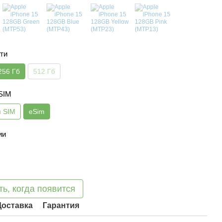
ти
256 Гб
512 Гб
 SIM
я SIM
eSim
ии
ь, когда появится
Доставка
Гарантия