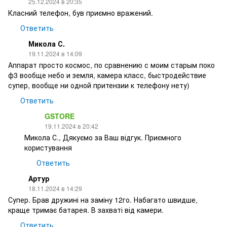
25.12.2024 в 20:35
Класний телефон, був приємно вражений.
Ответить
Микола С.
19.11.2024 в 14:09
Аппарат просто космос, по сравнению с моим старым поко
ф3 вообще небо и земля, камера класс, быстродействие
супер, вообще ни одной притензии к телефону нету)
Ответить
GSTORE
19.11.2024 в 20:42
Микола С., Дякуємо за Ваш відгук. Приємного
користування
Ответить
Артур
18.11.2024 в 14:29
Супер. Брав дружині на заміну 12го. Набагато швидше,
краще тримає батарея. В захваті від камери.
Ответить