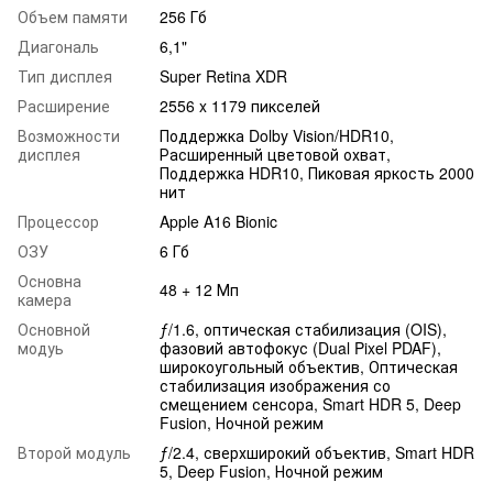
Объем памяти
256 Гб
Диагональ
6,1"
Тип дисплея
Super Retina XDR
Расширение
2556 x 1179 пикселей
Возможности
Поддержка Dolby Vision/HDR10,
дисплея
Расширенный цветовой охват,
Поддержка HDR10, Пиковая яркость 2000
нит
Процессор
Apple A16 Bionic
ОЗУ
6 Гб
Основна
48 + 12 Мп
камера
Основной
ƒ/1.6, оптическая стабилизация (OIS),
модуь
фазовий автофокус (Dual Pixel PDAF),
широкоугольный объектив, Оптическая
стабилизация изображения со
смещением сенсора, Smart HDR 5, Deep
Fusion, Ночной режим
Второй модуль
ƒ/2.4, сверхширокий объектив, Smart HDR
5, Deep Fusion, Ночной режим