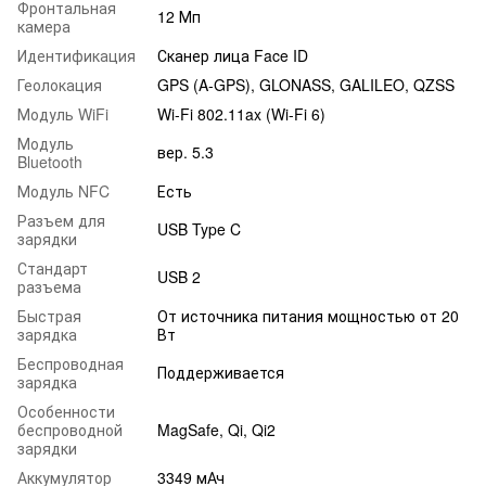
Фронтальная
12 Мп
камера
Идентификация
Сканер лица Face ID
Геолокация
GPS (A-GPS), GLONASS, GALILEO, QZSS
Модуль WiFi
Wi-Fi 802.11ax (Wi-Fi 6)
Модуль
вер. 5.3
Bluetooth
Модуль NFC
Есть
Разъем для
USB Type C
зарядки
Стандарт
USB 2
разъема
Быстрая
От источника питания мощностью от 20
зарядка
Вт
Беспроводная
Поддерживается
зарядка
Особенности
беспроводной
MagSafe, Qi, Qi2
зарядки
Аккумулятор
3349 мАч