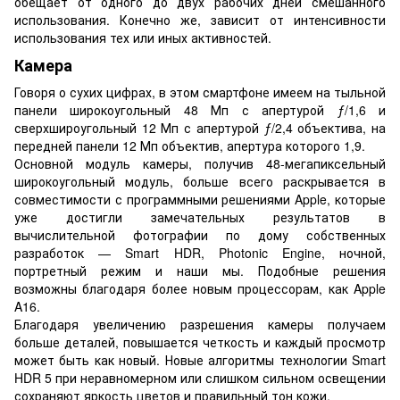
обещает от одного до двух рабочих дней смешанного
использования. Конечно же, зависит от интенсивности
использования тех или иных активностей.
Камера
Говоря о сухих цифрах, в этом смартфоне имеем на тыльной
панели широкоугольный 48 Мп с апертурой ƒ/1,6 и
сверхшироугольный 12 Мп с апертурой ƒ/2,4 объектива, на
передней панели 12 Мп объектив, апертура которого 1,9.
Основной модуль камеры, получив 48-мегапиксельный
широкоугольный модуль, больше всего раскрывается в
совместимости с программными решениями Apple, которые
уже достигли замечательных результатов в
вычислительной фотографии по дому собственных
разработок — Smart HDR, Photonic Engine, ночной,
портретный режим и наши мы. Подобные решения
возможны благодаря более новым процессорам, как Apple
A16.
Благодаря увеличению разрешения камеры получаем
больше деталей, повышается четкость и каждый просмотр
может быть как новый. Новые алгоритмы технологии Smart
HDR 5 при неравномерном или слишком сильном освещении
сохраняют яркость цветов и правильный тон кожи.