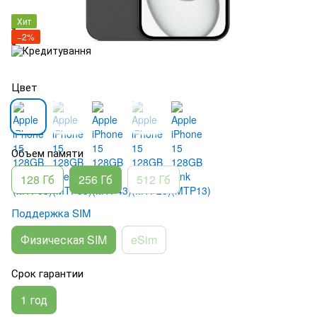
Хит
−2%
Цвет
Объем памяти
128 Гб
256 Гб
512 Гб
Поддержка SIM
Физическая SIM
eSim
Срок гарантии
1 год