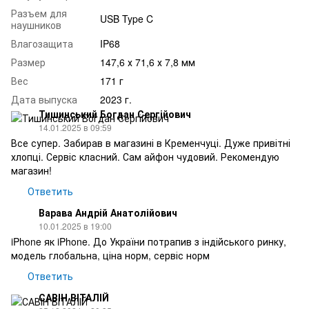
Разъем для
USB Type C
наушников
Влагозащита
IP68
Размер
147,6 х 71,6 х 7,8 мм
Вес
171 г
Дата выпуска
2023 г.
Тишинський Богдан Сергійович
14.01.2025 в 09:59
Все супер. Забирав в магазині в Кременчуці. Дуже привітні
хлопці. Сервіс класний. Сам айфон чудовий. Рекомендую
магазин!
Ответить
Варава Андрій Анатолійович
10.01.2025 в 19:00
iPhone як iPhone. До України потрапив з індійського ринку,
модель глобальна, ціна норм, сервіс норм
Ответить
САВІН ВІТАЛІЙ