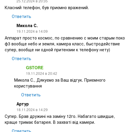
25.12.2024 в 20:35
Класний телефон, був приємно вражений.
Ответить
Микола С.
19.11.2024 в 14:09
Аппарат просто космос, по сравнению с моим старым поко
ф3 вообще небо и земля, камера класс, быстродействие
супер, вообще ни одной притензии к телефону нету)
Ответить
GSTORE
19.11.2024 в 20:42
Микола С., Дякуємо за Ваш відгук. Приємного
користування
Ответить
Артур
18.11.2024 в 14:29
Супер. Брав дружині на заміну 12го. Набагато швидше,
краще тримає батарея. В захваті від камери.
Ответить