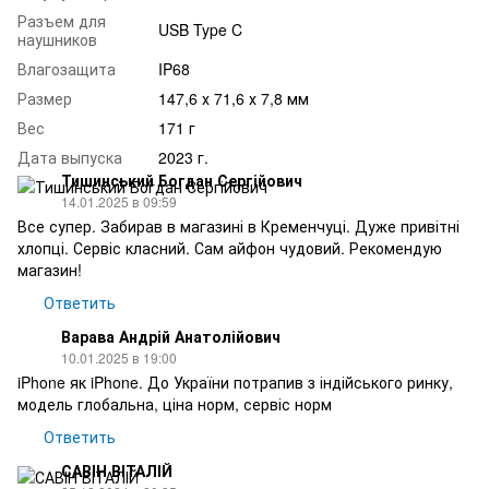
Разъем для
USB Type C
наушников
Влагозащита
IP68
Размер
147,6 х 71,6 х 7,8 мм
Вес
171 г
Дата выпуска
2023 г.
Тишинський Богдан Сергійович
14.01.2025 в 09:59
Все супер. Забирав в магазині в Кременчуці. Дуже привітні
хлопці. Сервіс класний. Сам айфон чудовий. Рекомендую
магазин!
Ответить
Варава Андрій Анатолійович
10.01.2025 в 19:00
iPhone як iPhone. До України потрапив з індійського ринку,
модель глобальна, ціна норм, сервіс норм
Ответить
САВІН ВІТАЛІЙ