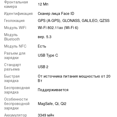
Фронтальная
12 Мп
камера
Идентификация
Сканер лица Face ID
Геолокация
GPS (A-GPS), GLONASS, GALILEO, QZSS
Модуль WiFi
Wi-Fi 802.11ax (Wi-Fi 6)
Модуль
вер. 5.3
Bluetooth
Модуль NFC
Есть
Разъем для
USB Type C
зарядки
Стандарт
USB 2
разъема
Быстрая
От источника питания мощностью от 20
зарядка
Вт
Беспроводная
Поддерживается
зарядка
Особенности
беспроводной
MagSafe, Qi, Qi2
зарядки
Аккумулятор
3349 мАч