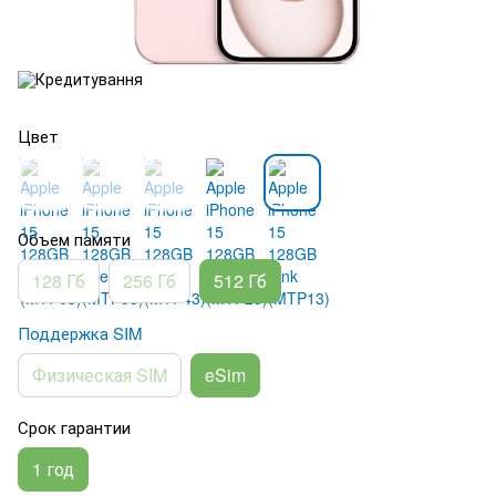
Цвет
Объем памяти
128 Гб
256 Гб
512 Гб
Поддержка SIM
Физическая SIM
eSim
Срок гарантии
1 год