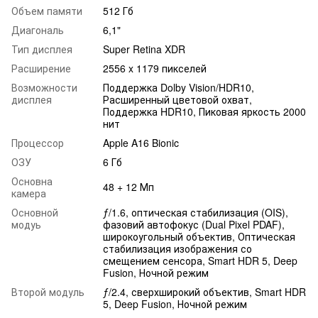
Объем памяти
512 Гб
Диагональ
6,1"
Тип дисплея
Super Retina XDR
Расширение
2556 x 1179 пикселей
Возможности
Поддержка Dolby Vision/HDR10,
дисплея
Расширенный цветовой охват,
Поддержка HDR10, Пиковая яркость 2000
нит
Процессор
Apple A16 Bionic
ОЗУ
6 Гб
Основна
48 + 12 Мп
камера
Основной
ƒ/1.6, оптическая стабилизация (OIS),
модуь
фазовий автофокус (Dual Pixel PDAF),
широкоугольный объектив, Оптическая
стабилизация изображения со
смещением сенсора, Smart HDR 5, Deep
Fusion, Ночной режим
Второй модуль
ƒ/2.4, сверхширокий объектив, Smart HDR
5, Deep Fusion, Ночной режим