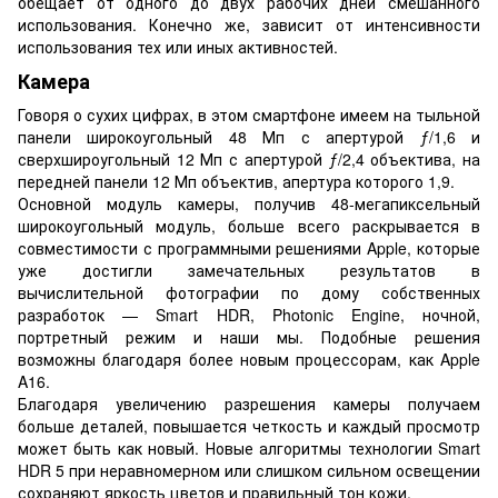
обещает от одного до двух рабочих дней смешанного
использования. Конечно же, зависит от интенсивности
использования тех или иных активностей.
Камера
Говоря о сухих цифрах, в этом смартфоне имеем на тыльной
панели широкоугольный 48 Мп с апертурой ƒ/1,6 и
сверхшироугольный 12 Мп с апертурой ƒ/2,4 объектива, на
передней панели 12 Мп объектив, апертура которого 1,9.
Основной модуль камеры, получив 48-мегапиксельный
широкоугольный модуль, больше всего раскрывается в
совместимости с программными решениями Apple, которые
уже достигли замечательных результатов в
вычислительной фотографии по дому собственных
разработок — Smart HDR, Photonic Engine, ночной,
портретный режим и наши мы. Подобные решения
возможны благодаря более новым процессорам, как Apple
A16.
Благодаря увеличению разрешения камеры получаем
больше деталей, повышается четкость и каждый просмотр
может быть как новый. Новые алгоритмы технологии Smart
HDR 5 при неравномерном или слишком сильном освещении
сохраняют яркость цветов и правильный тон кожи.