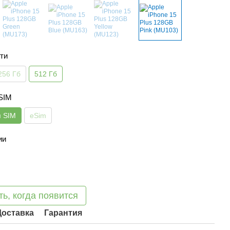
ти
256 Гб
512 Гб
 SIM
я SIM
eSim
ии
ь, когда появится
Доставка
Гарантия