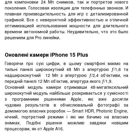
для компоновки 24 Мп снимков, так и портретов нового
поколения. Голосовая изоляция для телефонных звонков. И
плавная производительность для игр с детализированной
графикой. Все с невероятной эффективностью и отличной
оптимизацией использования мощности для длительного
времени автономной работы. Неудивительно, что это было
решением для Pro линейки.
Оновлені камери iPhone 15 Plus
Говорячи про сухі цифри, в цьому смартфоні маємо на
тильні панелі ширококутний 48 Мп з апертурою ƒ/1,6 та
надширококутний 12 Мп з апертурою ƒ/2,4 об'єктиви, на
передній панелі 12 Мп об'єктив, апертура якого ƒ/1,9.
Основний модуль камери отримавши 48-мегапіксельний
ширококутній модуль найбільше розкривається у сумісності
з програмними рішеннями Apple, які вже досягли
чудових результатів в обчислювальній фотографії за
домомогою власних розробок — Smart HDR, Photonic Engine,
нічний, портретний режими і які ми бачимо на власних
знімках. Подібні рішення можливі завдяки новішим
процесорам, як от Apple A16.