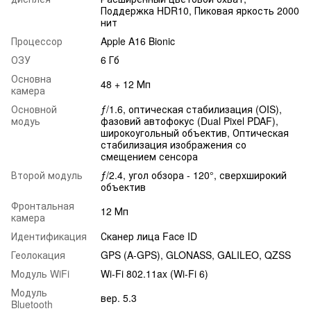
Поддержка HDR10, Пиковая яркость 2000
нит
Процессор
Apple A16 Bionic
ОЗУ
6 Гб
Основна
48 + 12 Мп
камера
Основной
ƒ/1.6, оптическая стабилизация (OIS),
модуь
фазовий автофокус (Dual Pixel PDAF),
широкоугольный объектив, Оптическая
стабилизация изображения со
смещением сенсора
Второй модуль
ƒ/2.4, угол обзора - 120°, сверхширокий
объектив
Фронтальная
12 Мп
камера
Идентификация
Сканер лица Face ID
Геолокация
GPS (A-GPS), GLONASS, GALILEO, QZSS
Модуль WiFi
Wi-Fi 802.11ax (Wi-Fi 6)
Модуль
вер. 5.3
Bluetooth