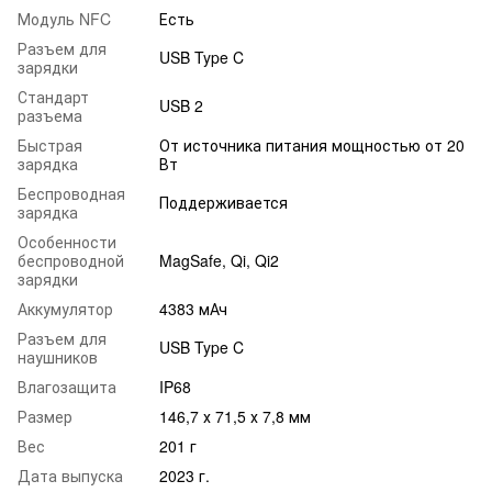
Модуль NFC
Есть
Разъем для
USB Type C
зарядки
Стандарт
USB 2
разъема
Быстрая
От источника питания мощностью от 20
зарядка
Вт
Беспроводная
Поддерживается
зарядка
Особенности
беспроводной
MagSafe, Qi, Qi2
зарядки
Аккумулятор
4383 мАч
Разъем для
USB Type C
наушников
Влагозащита
IP68
Размер
146,7 х 71,5 х 7,8 мм
Вес
201 г
Дата выпуска
2023 г.