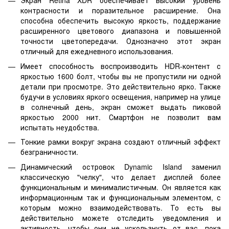
Экран Retina XDR обеспечивает высокий уровень
контрасности и поразительное расширение. Она
способна обеспечить высокую яркость, поддержание
расширенного цветового диапазона и повышенной
точности цветопередачи. Однозначно этот экран
отличный для ежедневного использования.
Имеет способность воспроизводить HDR-контент с
яркостью 1600 болт, чтобы вы не пропустили ни одной
детали при просмотре. Это действительно ярко. Также
будучи в условиях яркого освещения, например на улице
в солнечный день, экран сможет выдать пиковой
яркостью 2000 нит. Смартфон не позволит вам
испытать неудобства.
Тонкие рамки вокруг экрана создают отличный эффект
безграничности.
Динамический островок Dynamic Island заменил
классическую "челку", что делает дисплей более
функциональным и минималистичным. Он является как
информационным так и функциональным элементом, с
которым можно взаимодействовать. То есть вы
действительно можете отследить уведомления и
активность, чтобы они не ускользнуть от вас, пока