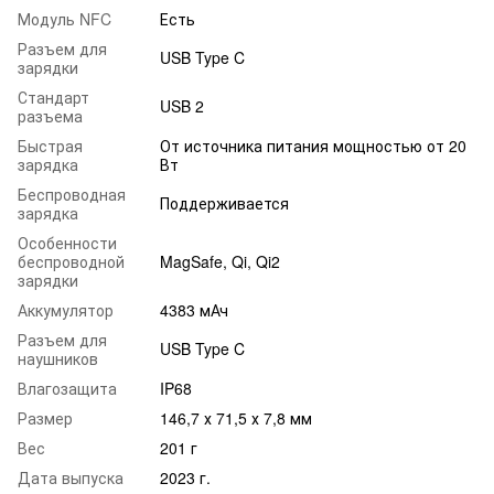
Модуль NFC
Есть
Разъем для
USB Type C
зарядки
Стандарт
USB 2
разъема
Быстрая
От источника питания мощностью от 20
зарядка
Вт
Беспроводная
Поддерживается
зарядка
Особенности
беспроводной
MagSafe, Qi, Qi2
зарядки
Аккумулятор
4383 мАч
Разъем для
USB Type C
наушников
Влагозащита
IP68
Размер
146,7 х 71,5 х 7,8 мм
Вес
201 г
Дата выпуска
2023 г.