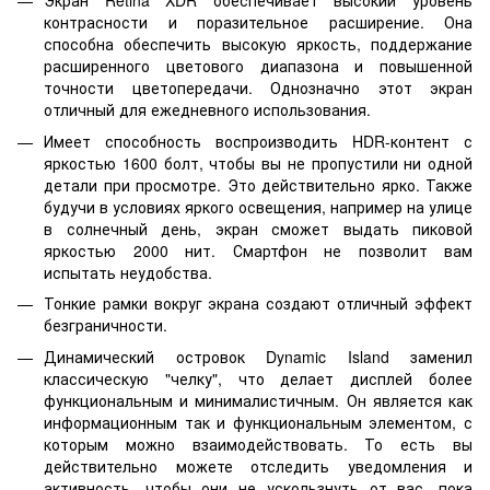
Экран Retina XDR обеспечивает высокий уровень
контрасности и поразительное расширение. Она
способна обеспечить высокую яркость, поддержание
расширенного цветового диапазона и повышенной
точности цветопередачи. Однозначно этот экран
отличный для ежедневного использования.
Имеет способность воспроизводить HDR-контент с
яркостью 1600 болт, чтобы вы не пропустили ни одной
детали при просмотре. Это действительно ярко. Также
будучи в условиях яркого освещения, например на улице
в солнечный день, экран сможет выдать пиковой
яркостью 2000 нит. Смартфон не позволит вам
испытать неудобства.
Тонкие рамки вокруг экрана создают отличный эффект
безграничности.
Динамический островок Dynamic Island заменил
классическую "челку", что делает дисплей более
функциональным и минималистичным. Он является как
информационным так и функциональным элементом, с
которым можно взаимодействовать. То есть вы
действительно можете отследить уведомления и
активность, чтобы они не ускользнуть от вас, пока