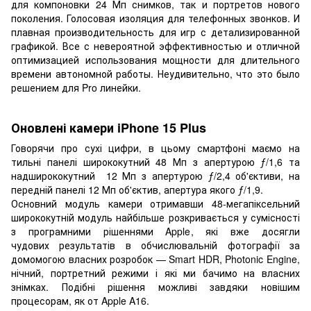
для компоновки 24 Мп снимков, так и портретов нового
поколения. Голосовая изоляция для телефонных звонков. И
плавная производительность для игр с детализированной
графикой. Все с невероятной эффективностью и отличной
оптимизацией использования мощности для длительного
времени автономной работы. Неудивительно, что это было
решением для Pro линейки.
Оновлені камери iPhone 15 Plus
Говорячи про сухі цифри, в цьому смартфоні маємо на
тильні панелі ширококутний 48 Мп з апертурою ƒ/1,6 та
надширококутний 12 Мп з апертурою ƒ/2,4 об'єктиви, на
передній панелі 12 Мп об'єктив, апертура якого ƒ/1,9.
Основний модуль камери отримавши 48-мегапіксельний
ширококутній модуль найбільше розкривається у сумісності
з програмними рішеннями Apple, які вже досягли
чудових результатів в обчислювальній фотографії за
домомогою власних розробок — Smart HDR, Photonic Engine,
нічний, портретний режими і які ми бачимо на власних
знімках. Подібні рішення можливі завдяки новішим
процесорам, як от Apple A16.