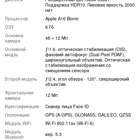
Поддержка HDR10, Пиковая яркость 2000
нит
Процессор
Apple A16 Bionic
ОЗУ
6 Гб
Основна
48 + 12 Мп
камера
Основной
ƒ/1.6, оптическая стабилизация (OIS),
модуь
фазовий автофокус (Dual Pixel PDAF),
широкоугольный объектив, Оптическая
стабилизация изображения со
смещением сенсора
Второй модуль
ƒ/2.4, угол обзора - 120°, сверхширокий
объектив
Фронтальная
12 Мп
камера
Идентификация
Сканер лица Face ID
Геолокация
GPS (A-GPS), GLONASS, GALILEO, QZSS
Модуль WiFi
Wi-Fi 802.11ax (Wi-Fi 6)
Модуль
вер. 5.3
Bluetooth