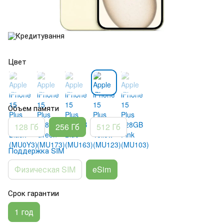
Цвет
Объем памяти
128 Гб
256 Гб
512 Гб
Поддержка SIM
Физическая SIM
eSim
Срок гарантии
1 год