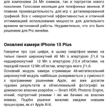
для компоновки 24 Мп снимков, так и портретов нового
поколения. Голосовая изоляция для телефонных звонков. И
плавная производительность для игр с детализированной
графикой. Все с невероятной эффективностью и отличной
оптимизацией использования мощности для длительного
времени автономной работы. Неудивительно, что это было
решением для Pro линейки.
Оновлені камери iPhone 15 Plus
Говорячи про сухі цифри, в цьому смартфоні маємо на
тильні панелі ширококутний 48 Мп з апертурою ƒ/1,6 та
надширококутний 12 Мп з апертурою ƒ/2,4 об'єктиви, на
передній панелі 12 Мп об'єктив, апертура якого ƒ/1,9.
Основний модуль камери отримавши 48-мегапіксельний
ширококутній модуль найбільше розкривається у сумісності
з програмними рішеннями Apple, які вже досягли
чудових результатів в обчислювальній фотографії за
домомогою власних розробок — Smart HDR, Photonic Engine,
нічний, портретний режими і які ми бачимо на власних
знімках. Подібні рішення можливі завдяки новішим
процесорам, як от Apple A16.