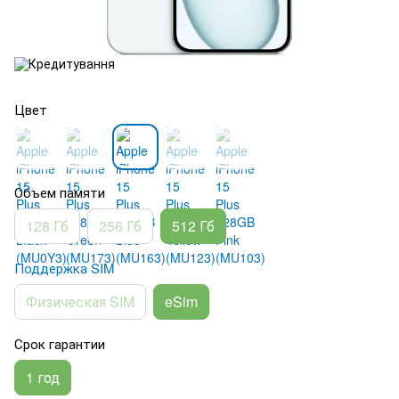
Цвет
Объем памяти
128 Гб
256 Гб
512 Гб
Поддержка SIM
Физическая SIM
eSim
Срок гарантии
1 год