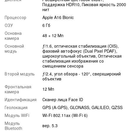
Поддержка HDR10, Пиковая яркость 2000
нит
Процессор
Apple A16 Bionic
ОЗУ
6 Гб
Основна
48 + 12 Мп
камера
Основной
ƒ/1.6, оптическая стабилизация (OIS),
модуь
фазовий автофокус (Dual Pixel PDAF),
широкоугольный объектив, Оптическая
стабилизация изображения со
смещением сенсора
Второй модуль
ƒ/2.4, угол обзора - 120°, сверхширокий
объектив
Фронтальная
12 Мп
камера
Идентификация
Сканер лица Face ID
Геолокация
GPS (A-GPS), GLONASS, GALILEO, QZSS
Модуль WiFi
Wi-Fi 802.11ax (Wi-Fi 6)
Модуль
вер. 5.3
Bluetooth