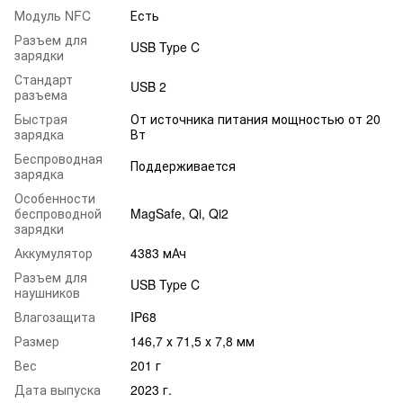
Модуль NFC
Есть
Разъем для
USB Type C
зарядки
Стандарт
USB 2
разъема
Быстрая
От источника питания мощностью от 20
зарядка
Вт
Беспроводная
Поддерживается
зарядка
Особенности
беспроводной
MagSafe, Qi, Qi2
зарядки
Аккумулятор
4383 мАч
Разъем для
USB Type C
наушников
Влагозащита
IP68
Размер
146,7 х 71,5 х 7,8 мм
Вес
201 г
Дата выпуска
2023 г.