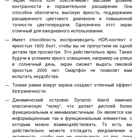
Экран Retina XDR обеспечивает высокий уровень
контрасности и поразительное расширение. Она
способна обеспечить высокую яркость, поддержание
расширенного цветового диапазона и повышенной
точности цветопередачи. Однозначно этот экран
отличный для ежедневного использования.
Имеет способность воспроизводить HDR-контент с
яркостью 1600 болт, чтобы вы не пропустили ни одной
детали при просмотре. Это действительно ярко. Также
будучи в условиях яркого освещения, например на улице
в солнечный день, экран сможет выдать пиковой
яркостью 2000 нит. Смартфон не позволит вам
испытать неудобства.
Тонкие рамки вокруг экрана создают отличный эффект
безграничности.
Динамический островок Dynamic Island заменил
классическую "челку", что делает дисплей более
функциональным и минималистичным. Он является как
информационным так и функциональным элементом, с
которым можно взаимодействовать. То есть вы
действительно можете отследить уведомления и
активность, чтобы они не ускользнуть от вас, пока