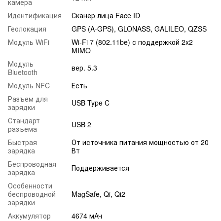
камера
Идентификация
Сканер лица Face ID
Геолокация
GPS (A-GPS), GLONASS, GALILEO, QZSS
Модуль WiFi
Wi-Fi 7 (802.11be) с поддержкой 2x2
MIMO
Модуль
вер. 5.3
Bluetooth
Модуль NFC
Есть
Разъем для
USB Type C
зарядки
Стандарт
USB 2
разъема
Быстрая
От источника питания мощностью от 20
зарядка
Вт
Беспроводная
Поддерживается
зарядка
Особенности
беспроводной
MagSafe, Qi, Qi2
зарядки
Аккумулятор
4674 мАч