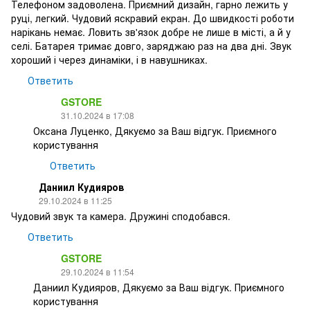
Телефоном задоволена. Приємний дизайн, гарно лежить у
руці, легкий. Чудовий яскравий екран. До швидкості роботи
нарікань немає. Ловить зв'язок добре не лише в місті, а й у
селі. Батарея тримає довго, заряджаю раз на два дні. Звук
хороший і через динаміки, і в навушниках.
Ответить
GSTORE
31.10.2024 в 17:08
Оксана Луценко, Дякуємо за Ваш відгук. Приємного
користування
Ответить
Даниил Кудияров
29.10.2024 в 11:25
Чудовий звук та камера. Дружині сподобався.
Ответить
GSTORE
29.10.2024 в 11:54
Даниил Кудияров, Дякуємо за Ваш відгук. Приємного
користування