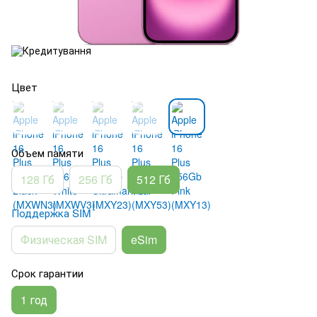
Цвет
Объем памяти
128 Гб
256 Гб
512 Гб
Поддержка SIM
Физическая SIM
eSim
Срок гарантии
1 год