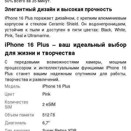
50% всего за 35 минут.
Элегантный дизайн и высокая прочность
iPhone 16 Plus поражает дизайном, с крепким алюминиевым
корпусом и стеклом Ceramic Shield. Он водонепроницаем,
устойчив к пыли и доступен в пяти цветах: Black, White,
Pink, Teal и Ultramarine.
iPhone 16 Plus – ваш идеальный выбор
для жизни и творчества
С передовыми возможностями камеры, мощным
процессором и интеллектуальными функциями iPhone 16
Plus станет вашим надежным спутником для работы,
творчества и развлечений.
Модель
iPhone 16 Plus
Цвет
Pink
Количество
2 eSIM
SIM
Объем памяти
512 Гб
Диагональ
6,7"
Тип дисплея
Super Retina XDR