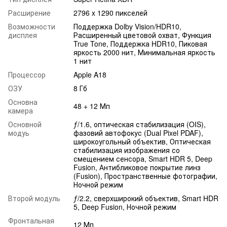
Расширение
2796 x 1290 пикселей
Возможности
Поддержка Dolby Vision/HDR10,
дисплея
Расширенный цветовой охват, Функция
True Tone, Поддержка HDR10, Пиковая
яркость 2000 нит, Минимальная яркость
1 нит
Процессор
Apple A18
ОЗУ
8 Гб
Основна
48 + 12 Мп
камера
Основной
ƒ/1.6, оптическая стабилизация (OIS),
модуь
фазовий автофокус (Dual Pixel PDAF),
широкоугольный объектив, Оптическая
стабилизация изображения со
смещением сенсора, Smart HDR 5, Deep
Fusion, Антибликовое покрытие линз
(Fusion), Пространственные фотографии,
Ночной режим
Второй модуль
ƒ/2.2, сверхширокий объектив, Smart HDR
5, Deep Fusion, Ночной режим
Фронтальная
12 Мп