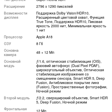
Расширение
2796 x 1290 пикселей
Возможности
Поддержка Dolby Vision/HDR10,
дисплея
Расширенный цветовой охват, Функция
True Tone, Поддержка HDR10, Пиковая
яркость 2000 нит, Минимальная яркость
1 нит
Процессор
Apple A18
ОЗУ
8 Гб
Основна
48 + 12 Мп
камера
Основной
ƒ/1.6, оптическая стабилизация (OIS),
модуь
фазовий автофокус (Dual Pixel PDAF),
широкоугольный объектив, Оптическая
стабилизация изображения со
смещением сенсора, Smart HDR 5, Deep
Fusion, Антибликовое покрытие линз
(Fusion), Пространственные фотографии,
Ночной режим
Второй модуль
ƒ/2.2, сверхширокий объектив, Smart HDR
5, Deep Fusion, Ночной режим
Фронтальная
12 Мп