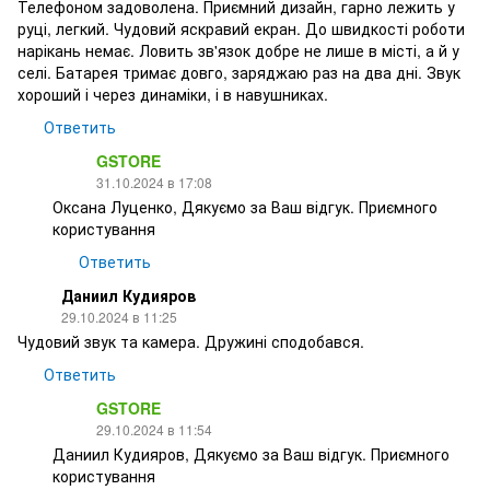
Телефоном задоволена. Приємний дизайн, гарно лежить у
руці, легкий. Чудовий яскравий екран. До швидкості роботи
нарікань немає. Ловить зв'язок добре не лише в місті, а й у
селі. Батарея тримає довго, заряджаю раз на два дні. Звук
хороший і через динаміки, і в навушниках.
Ответить
GSTORE
31.10.2024 в 17:08
Оксана Луценко, Дякуємо за Ваш відгук. Приємного
користування
Ответить
Даниил Кудияров
29.10.2024 в 11:25
Чудовий звук та камера. Дружині сподобався.
Ответить
GSTORE
29.10.2024 в 11:54
Даниил Кудияров, Дякуємо за Ваш відгук. Приємного
користування