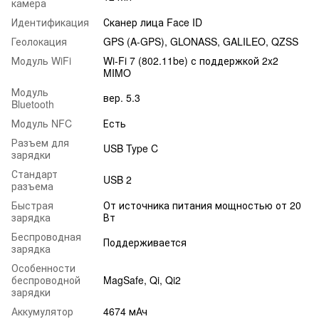
камера
Идентификация
Сканер лица Face ID
Геолокация
GPS (A-GPS), GLONASS, GALILEO, QZSS
Модуль WiFi
Wi-Fi 7 (802.11be) с поддержкой 2x2
MIMO
Модуль
вер. 5.3
Bluetooth
Модуль NFC
Есть
Разъем для
USB Type C
зарядки
Стандарт
USB 2
разъема
Быстрая
От источника питания мощностью от 20
зарядка
Вт
Беспроводная
Поддерживается
зарядка
Особенности
беспроводной
MagSafe, Qi, Qi2
зарядки
Аккумулятор
4674 мАч