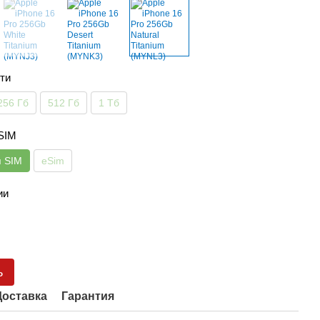
ти
256 Гб
512 Гб
1 Тб
 SIM
я SIM
eSim
ии
ь
Доставка
Гарантия