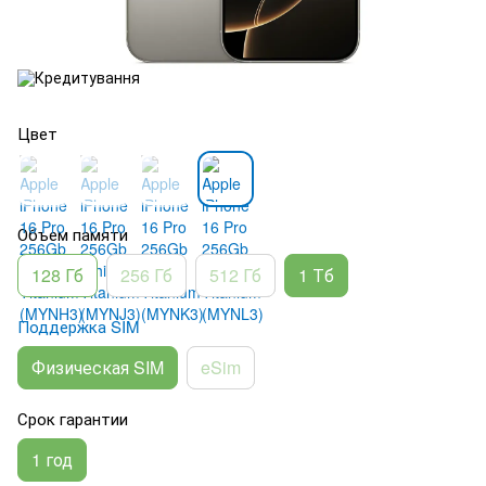
Цвет
Объем памяти
128 Гб
256 Гб
512 Гб
1 Тб
Поддержка SIM
Физическая SIM
eSim
Срок гарантии
1 год