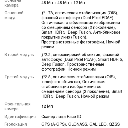
48 Мп + 48 Мп + 12 Мп
камера
Основной
ƒ/1.78, оптическая стабилизация (OIS),
модуь
фазовий автофокус (Dual Pixel PDAF),
Оптическая стабилизация изображения
со смещением сенсора (2 поколение),
Smart HDR 5, Deep Fusion, Антибликовое
покрытие линз (Fusion),
Пространственные фотографии, Ночной
режим
Второй модуль
ƒ/2.2, сверхширокий объектив, фазовий
автофокус (Dual Pixel PDAF), Smart HDR 5,
Deep Fusion, Пространственные
фотографии, Ночной режим
Третий модуль
ƒ/2.8, оптическая стабилизация (OIS),
телефото объектив, Оптическая
стабилизация изображения со
смещением сенсора (2 поколение), Smart
HDR 5, Deep Fusion, Ночной режим
Фронтальная
12 Мп
камера
Идентификация
Сканер лица Face ID
Геолокация
GPS (A-GPS), GLONASS, GALILEO, QZSS