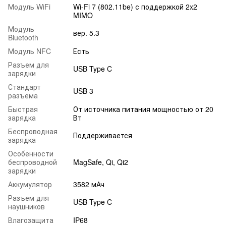
Модуль WiFi
Wi-Fi 7 (802.11be) с поддержкой 2x2
MIMO
Модуль
вер. 5.3
Bluetooth
Модуль NFC
Есть
Разъем для
USB Type C
зарядки
Стандарт
USB 3
разъема
Быстрая
От источника питания мощностью от 20
зарядка
Вт
Беспроводная
Поддерживается
зарядка
Особенности
беспроводной
MagSafe, Qi, Qi2
зарядки
Аккумулятор
3582 мАч
Разъем для
USB Type C
наушников
Влагозащита
IP68