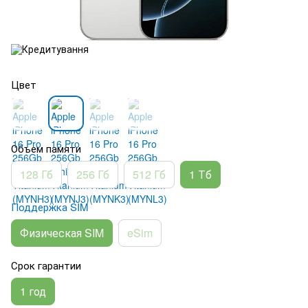
Цвет
Объем памяти
128 Гб
256 Гб
512 Гб
1 Тб
Поддержка SIM
Физическая SIM
eSim
Срок гарантии
1 год