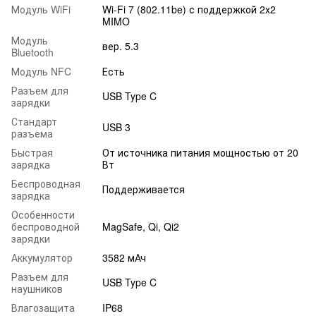
Модуль WiFi
Wi-Fi 7 (802.11be) с поддержкой 2x2
MIMO
Модуль
вер. 5.3
Bluetooth
Модуль NFC
Есть
Разъем для
USB Type C
зарядки
Стандарт
USB 3
разъема
Быстрая
От источника питания мощностью от 20
зарядка
Вт
Беспроводная
Поддерживается
зарядка
Особенности
беспроводной
MagSafe, Qi, Qi2
зарядки
Аккумулятор
3582 мАч
Разъем для
USB Type C
наушников
Влагозащита
IP68