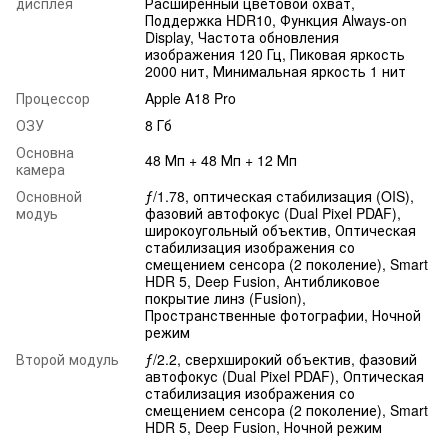
дисплея
Расширенный цветовой охват,
Поддержка HDR10, Функция Always-on
Display, Частота обновления
изображения 120 Гц, Пиковая яркость
2000 нит, Минимальная яркость 1 нит
Процессор
Apple A18 Pro
ОЗУ
8 Гб
Основна
48 Мп + 48 Мп + 12 Мп
камера
Основной
ƒ/1.78, оптическая стабилизация (OIS),
модуь
фазовий автофокус (Dual Pixel PDAF),
широкоугольный объектив, Оптическая
стабилизация изображения со
смещением сенсора (2 поколение), Smart
HDR 5, Deep Fusion, Антибликовое
покрытие линз (Fusion),
Пространственные фотографии, Ночной
режим
Второй модуль
ƒ/2.2, сверхширокий объектив, фазовий
автофокус (Dual Pixel PDAF), Оптическая
стабилизация изображения со
смещением сенсора (2 поколение), Smart
HDR 5, Deep Fusion, Ночной режим