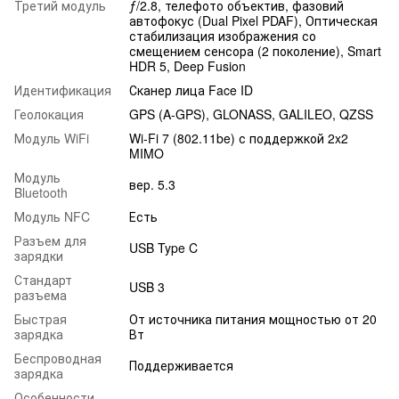
Третий модуль
ƒ/2.8, телефото объектив, фазовий
автофокус (Dual Pixel PDAF), Оптическая
стабилизация изображения со
смещением сенсора (2 поколение), Smart
HDR 5, Deep Fusion
Идентификация
Сканер лица Face ID
Геолокация
GPS (A-GPS), GLONASS, GALILEO, QZSS
Модуль WiFi
Wi-Fi 7 (802.11be) с поддержкой 2x2
MIMO
Модуль
вер. 5.3
Bluetooth
Модуль NFC
Есть
Разъем для
USB Type C
зарядки
Стандарт
USB 3
разъема
Быстрая
От источника питания мощностью от 20
зарядка
Вт
Беспроводная
Поддерживается
зарядка
Особенности