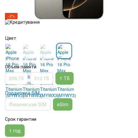
−2%
Цвет
Объем памяти
256 Гб
512 Гб
1 Тб
Поддержка SIM
Физическая SIM
eSim
Срок гарантии
1 год