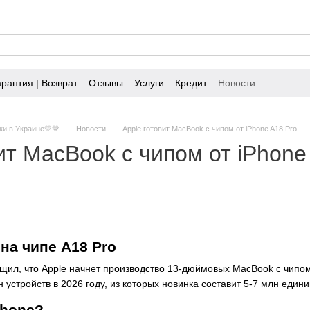
арантия | Возврат
Отзывы
Услуги
Кредит
Новости
ки в Украине💛💙
Новости
Apple готовит MacBook с чипом от iPhone A18 Pro
ит MacBook с чипом от iPhone
на чипе A18 Pro
ил, что Apple начнет производство 13-дюймовых MacBook с чипом 
 устройств в 2026 году, из которых новинка составит 5-7 млн единиц
Phone?