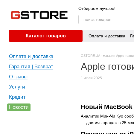
Перейти к основному контенту
Отбираем лучшее!
Каталог товаров
Оплата и доставка
Г
Оплата и доставка
GSTORE.UA - магазин Apple техни
Apple готов
Гарантия | Возврат
Отзывы
1 июля 2025
Услуги
Кредит
Новый MacBook 
Новости
Аналитик Мин-Чи Куо сообщ
— достичь продаж в 25 млн
Почему чип от i