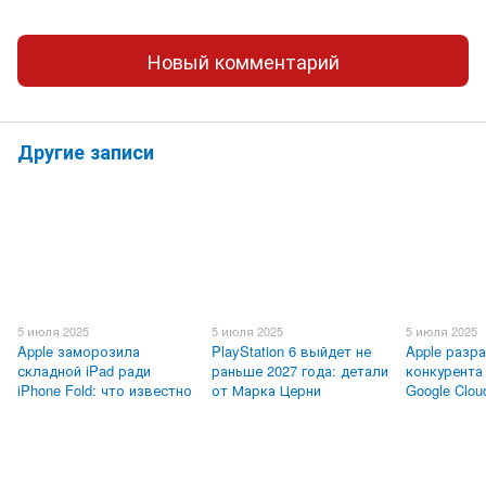
Новый комментарий
Другие записи
5 июля 2025
5 июля 2025
5 июля 2025
Apple заморозила
PlayStation 6 выйдет не
Apple разр
складной iPad ради
раньше 2027 года: детали
конкурента
iPhone Fold: что известно
от Марка Церни
Google Clou