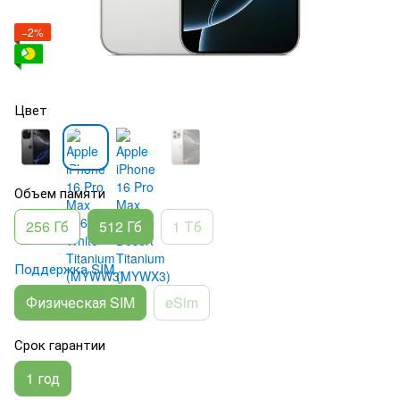
−2%
Цвет
Объем памяти
256 Гб
512 Гб
1 Тб
Поддержка SIM
Физическая SIM
eSim
Срок гарантии
1 год