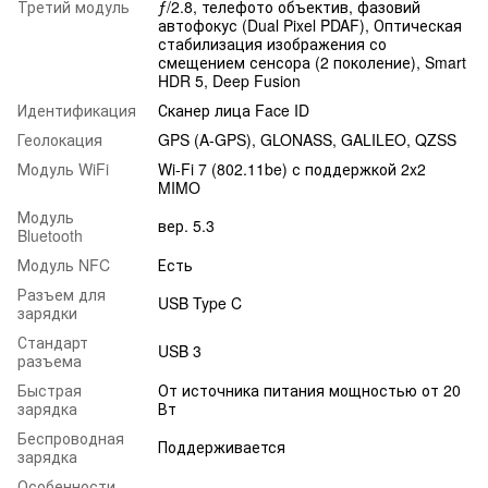
Третий модуль
ƒ/2.8, телефото объектив, фазовий
автофокус (Dual Pixel PDAF), Оптическая
стабилизация изображения со
смещением сенсора (2 поколение), Smart
HDR 5, Deep Fusion
Идентификация
Сканер лица Face ID
Геолокация
GPS (A-GPS), GLONASS, GALILEO, QZSS
Модуль WiFi
Wi-Fi 7 (802.11be) с поддержкой 2x2
MIMO
Модуль
вер. 5.3
Bluetooth
Модуль NFC
Есть
Разъем для
USB Type C
зарядки
Стандарт
USB 3
разъема
Быстрая
От источника питания мощностью от 20
зарядка
Вт
Беспроводная
Поддерживается
зарядка
Особенности