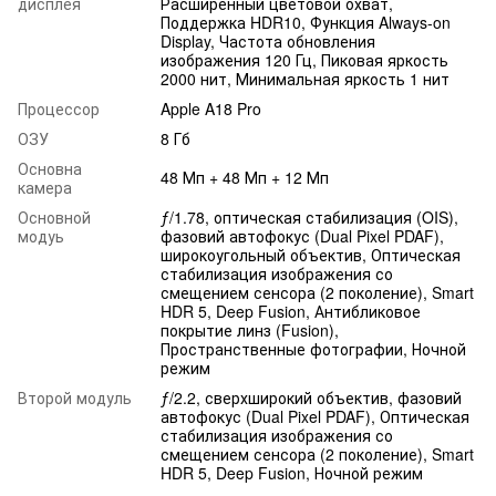
дисплея
Расширенный цветовой охват,
Поддержка HDR10, Функция Always-on
Display, Частота обновления
изображения 120 Гц, Пиковая яркость
2000 нит, Минимальная яркость 1 нит
Процессор
Apple A18 Pro
ОЗУ
8 Гб
Основна
48 Мп + 48 Мп + 12 Мп
камера
Основной
ƒ/1.78, оптическая стабилизация (OIS),
модуь
фазовий автофокус (Dual Pixel PDAF),
широкоугольный объектив, Оптическая
стабилизация изображения со
смещением сенсора (2 поколение), Smart
HDR 5, Deep Fusion, Антибликовое
покрытие линз (Fusion),
Пространственные фотографии, Ночной
режим
Второй модуль
ƒ/2.2, сверхширокий объектив, фазовий
автофокус (Dual Pixel PDAF), Оптическая
стабилизация изображения со
смещением сенсора (2 поколение), Smart
HDR 5, Deep Fusion, Ночной режим