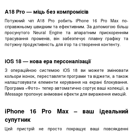
A18 Pro
—
міць без компромісів
Потужний чіп A18 Pro робить iPhone 16 Pro Max по-
справжньому швидким та ефективним. За допомогою більш
просунутого Neural Engine та апаратним прискоренням
трасування променів, він забезпечує плавну графіку та
потужну продуктивність для ігор та створення контенту.
iOS 18
—
нова ера персоналізації
З операційною системою iOS 18 ви можете змінювати
кольори іконок, переставляти програми та віджети, а також
налаштовувати елементи керування на екрані блокування.
Програма «Фото» тепер автоматично сортує ваші колекції, а
iMessage пропонує анімовані ефекти для вираження емоцій.
iPhone 16 Pro Max – ваш ідеальний
супутник
Цей пристрій не просто покращує ваші повсякденні