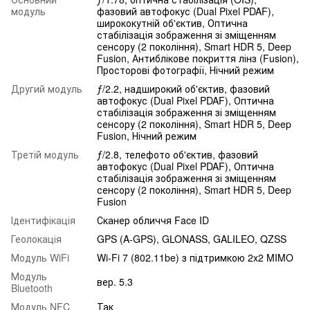
модуль
фазовий автофокус (Dual Pixel PDAF),
ширококутній об'єктив, Оптична
стабілізація зображення зі зміщенням
сенсору (2 покоління), Smart HDR 5, Deep
Fusion, Антиблікове покриття лінз (Fusion),
Просторові фотографії, Нічний режим
Другий модуль
ƒ/2.2, надширокий об'єктив, фазовий
автофокус (Dual Pixel PDAF), Оптична
стабілізація зображення зі зміщенням
сенсору (2 покоління), Smart HDR 5, Deep
Fusion, Нічний режим
Третій модуль
ƒ/2.8, телефото об'єктив, фазовий
автофокус (Dual Pixel PDAF), Оптична
стабілізація зображення зі зміщенням
сенсору (2 покоління), Smart HDR 5, Deep
Fusion
Ідентифікація
Сканер обличчя Face ID
Геолокація
GPS (A-GPS), GLONASS, GALILEO, QZSS
Модуль WiFi
Wi-Fi 7 (802.11be) з підтримкою 2x2 MIMO
Модуль
вер. 5.3
Bluetooth
Модуль NFC
Так