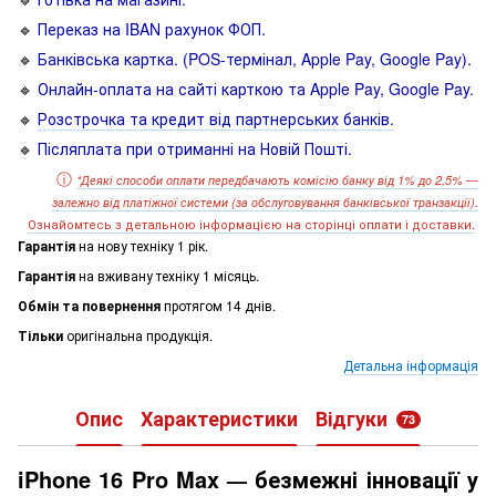
🔹
Переказ на IBAN рахунок ФОП.
🔹
Банківська картка. (POS-термінал, Apple Pay, Google Pay).
🔹
Онлайн-оплата на сайті карткою та Apple Pay, Google Pay.
🔹
Розстрочка та кредит від партнерських банків.
🔹
Післяплата при отриманні на Новій Пошті.
ⓘ
*
Деякі способи оплати передбачають комісію банку від 1% до 2,5% —
залежно від платіжної системи
(за обслуговування банківської транзакції).
О
знайомтесь з детальною інформацією на сторінці оплати і доставки.
Гарантія
на нову техніку 1 рік.
Гарантія
на вживану техніку 1 місяць.
Обмін та повернення
протягом 14 днів.
Тільки
оригінальна продукція.
Детальна інформація
Опис
Характеристики
Відгуки
73
iPhone 16 Pro Max
безмежні інновації у
—