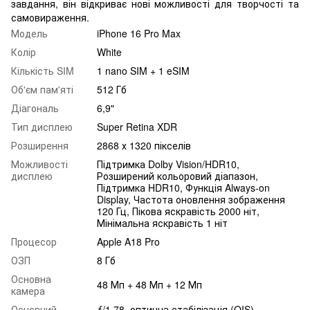
завдання, він відкриває нові можливості для творчості та
самовираження.
Модель
iPhone 16 Pro Max
Колір
White
Кількість SIM
1 nano SIM + 1 eSIM
Об'єм пам'яті
512 Гб
Діагональ
6,9"
Тип дисплею
Super Retina XDR
Розширення
2868 х 1320 пікселів
Можливості
Підтримка Dolby Vision/HDR10,
дисплею
Розширений кольоровий діапазон,
Підтримка HDR10, Функція Always-on
Display, Частота оновлення зображення
120 Гц, Пікова яскравість 2000 ніт,
Мінімальна яскравість 1 ніт
Процесор
Apple A18 Pro
ОЗП
8 Гб
Основна
48 Мп + 48 Мп + 12 Мп
камера
Основний
ƒ/1.78, оптична стабілізація (OIS),