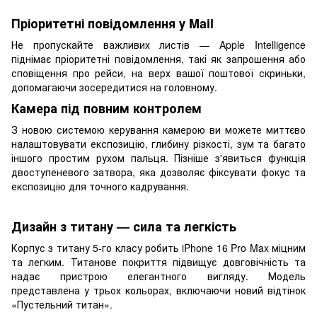
Пріоритетні повідомлення у Mail
Не пропускайте важливих листів — Apple Intelligence
піднімає пріоритетні повідомлення, такі як запрошення або
сповіщення про рейси, на верх вашої поштової скриньки,
допомагаючи зосередитися на головному.
Камера під повним контролем
З новою системою керування камерою ви можете миттєво
налаштовувати експозицію, глибину різкості, зум та багато
іншого простим рухом пальця. Пізніше з'явиться функція
двоступеневого затвора, яка дозволяє фіксувати фокус та
експозицію для точного кадрування.
Дизайн з титану — сила та легкість
Корпус з титану 5-го класу робить iPhone 16 Pro Max міцним
та легким. Титанове покриття підвищує довговічність та
надає пристрою елегантного вигляду. Модель
представлена ​​у трьох кольорах, включаючи новий відтінок
«Пустельний титан».