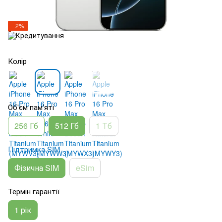
−2%
Колір
Об'єм пам'яті
256 Гб
512 Гб
1 Тб
Підтримка SIM
Фізична SIM
eSim
Термін гарантії
1 рік