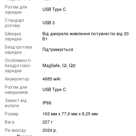
Роз'єм для
USB Type C
зарядки
Стандарт
USB 3
роз'єму
Швидка
Від джерела живлення потужністю від 20
зарядка
Вт
Бездтротова
Підтримується
зарядка
Особливості
бездротової
MagSafe, Qi, Qi2
зарядки
Акумулятор
4685 мАг
Роз'єм для
USB Type C
навушників
Захист від
IP68
вологи
Розмір
163 мм х 77,6 мм х 8,25 мм
Вага
227 г
Рік виходу
2024 р.