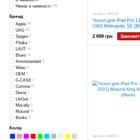
Немає в наявності
120
Артикул: 009709
Бренд
Чохол для iPad Pro 11
Apple
28
UAG Metropolis SE (Ma
UAG
22
(12329X115555)
2 699 грн
Замовит
Spigen
6
Pitaka
4
LAUT
14
Blueo
11
Armorstandart
2
Wiwu
6
OEM
7
G-CASE
2
Comma
11
Devia
1
LikGus
2
Macally
1
Mutural
52
Benks
5
Колір
Артикул: 000913