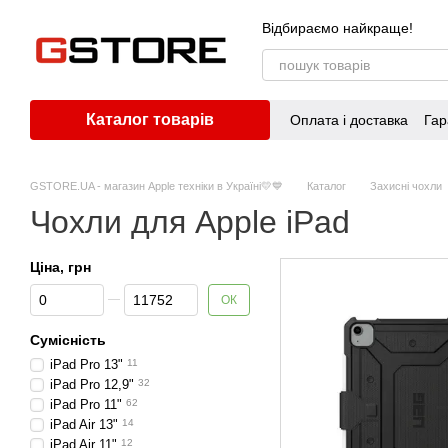
Перейти до основного контенту
Відбираємо найкраще!
Каталог товарів
Оплата і доставка
Гар
GSTORE.UA - магазин Apple техніки в Україні💛💙
Каталог
Захисні чохли
Чохли для Apple iPad
Ціна, грн
Від Ціна, грн
До Ціна, грн
ОК
Сумісність
iPad Pro 13"
11
iPad Pro 12,9"
32
iPad Pro 11"
62
iPad Air 13"
14
iPad Air 11"
12