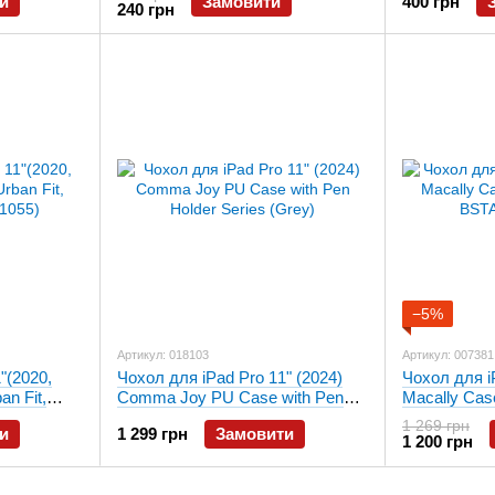
и
Замовити
400 грн
240 грн
−5%
Артикул: 018103
Артикул: 007381
"(2020,
Чохол для iPad Pro 11" (2024)
Чохол для i
an Fit,
Comma Joy PU Case with Pen
Macally Case
)
Holder Series (Grey)
BSTANDPR
1 269 грн
и
1 299 грн
Замовити
1 200 грн