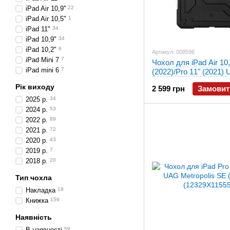
iPad Air 10,9''
22
iPad Air 10,5"
1
iPad 11"
34
iPad 10,9"
34
iPad 10,2"
6
Артикул: 008596
iPad Mini 7
7
Чохол для iPad Air 10,
iPad mini 6
7
(2022)/Pro 11" (2021)
Metropolis Black (123
Рік виходу
2 599 грн
Замовит
2025 р.
34
2024 р.
53
2022 р.
89
2021 р.
72
2020 р.
43
2019 р.
7
2018 р.
20
Тип чохла
Накладка
18
Книжка
159
Наявність
В наявності
59