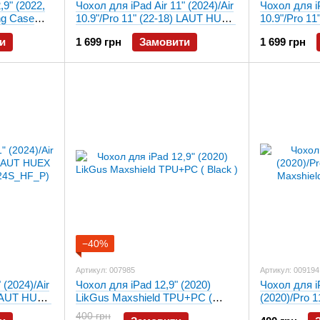
,9" (2022,
Чохол для iPad Air 11" (2024)/Air
Чохол для iP
ng Case
10.9"/Pro 11" (22-18) LAUT HUEX
10.9"/Pro 1
Folio, Чорний (L_IPA24S_HF_BK)
Folio, Зелен
и
1 699 грн
Замовити
1 699 грн
(L_IPA24S_
−40%
Артикул: 007985
Артикул: 009194
 (2024)/Air
Чохол для iPad 12,9" (2020)
Чохол для iP
 LAUT HUEX
LikGus Maxshield TPU+PC (
(2020)/Pro 1
A24S_HF_P)
Black )
Maxshield T
400 грн