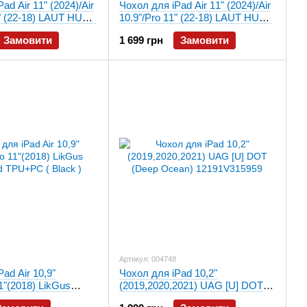
ad Air 11" (2024)/Air
Чохол для iPad Air 11" (2024)/Air
1" (22-18) LAUT HUEX
10.9"/Pro 11" (22-18) LAUT HUEX
ий
Folio, Темно-синій
Замовити
1 699 грн
Замовити
HF_GN)
(L_IPA24S_HF_NV)
Артикул: 004748
ad Air 10,9"
Чохол для iPad 10,2"
1"(2018) LikGus
(2019,2020,2021) UAG [U] DOT
PU+PC ( Black )
(Deep Ocean) 12191V315959