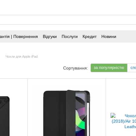
антія | Повернення
Відгуки
Послуги
Кредит
Новини
Чохли для Apple iPad
за популярністю
сп
Сортування: