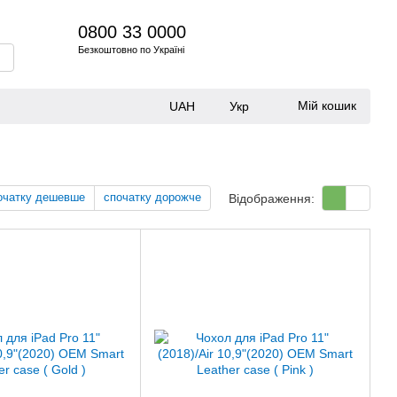
0800 33 0000
Безкоштовно по Україні
Мій кошик
UAH
Укр
очатку дешевше
спочатку дорожче
Відображення: