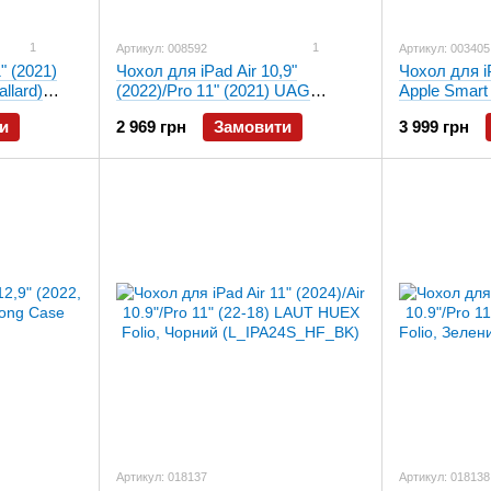
1
1
Артикул: 008592
Артикул: 003405
" (2021)
Чохол для iPad Air 10,9"
Чохол для iP
llard)
(2022)/Pro 11" (2021) UAG
Apple Smart
Metropolis SE Black
MQDR3
и
2 969 грн
Замовити
3 999 грн
(12329X114040)
Артикул: 018137
Артикул: 018138