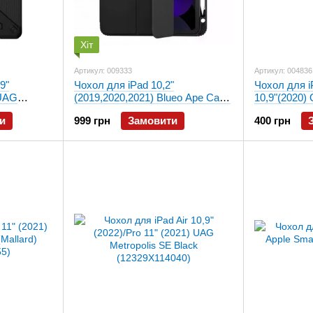
Хіт
Артикул: 009333
Артикул: 004836
9"
Чохол для iPad 10,2"
Чохол для iP
 UAG
(2019,2020,2021) Blueo Ape Case
10,9"(2020)
296114040)
with Leather Sheath (Black) B42-
case ( Gold 
и
999 грн
Замовити
400 грн
I102BLK(L)