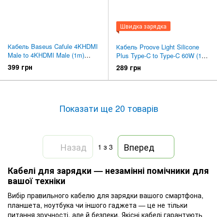
Швидка зарядка
Кабель Baseus Cafule 4KHDMI
Кабель Proove Light Silicone
Male to 4KHDMI Male (1m)
Plus Type-C to Type-C 60W (1m)
(Black) (CADKLF-E01)
(Black) (CCLS60002201)
399 грн
289 грн
Показати ще 20 товарів
Назад
Вперед
1
з 3
Кабелі для зарядки — незамінні помічники для
вашої техніки
Вибір правильного кабелю для зарядки вашого смартфона,
планшета, ноутбука чи іншого гаджета — це не тільки
питання зручності, але й безпеки. Якісні кабелі гарантують