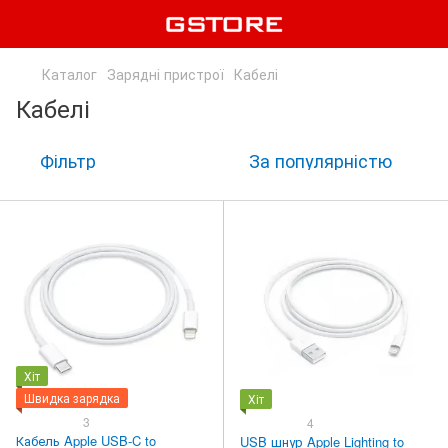
Каталог
Зарядні пристрої
Кабелі
Кабелі
Фільтр
За популярністю
Хіт
Швидка зарядка
Хіт
3
4
Кабель Apple USB-C to
USB шнур Apple Lighting to