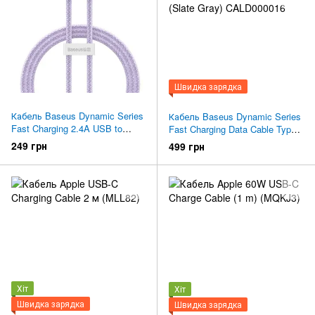
Швидка зарядка
Кабель Baseus Dynamic Series
Кабель Baseus Dynamic Series
Fast Charging 2.4A USB to
Fast Charging Data Cable Type-
Lightning 1m (Purple)
C to iP 20W 1m (Slate Gray)
249 грн
499 грн
CALD000405
CALD000016
Хіт
Хіт
Швидка зарядка
Швидка зарядка