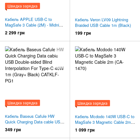
Швидка зарядка
Кабель APPLE USB-C to
Кабель Veron LV09 Lightning
MagSafe 3 Cable (2M) - Midnight
Braided USB Cable 1m (Black)
(MPL43)
2 299 грн
199 грн
Швидка зарядка
Швидка зарядка
Кабель Baseus Cafule HW
Кабель Mcdodo 140W USB-C to
Quick Charging Data cable USB
MagSafe 3 Magnetic Cable 2m
Double-sided Blind Interpolation
(CA-1470)
349 грн
1 099 грн
For Type-C 40W 1m (Gray+
Black) CATKLF-PG1