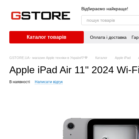
Перейти до основного контенту
Відбираємо найкраще!
Каталог товарів
Оплата і доставка
Гар
GSTORE.UA - магазин Apple техніки в Україні💛💙
Каталог
Apple iPad
Apple iPad Air 11'' 2024 W
В наявності
Написати відгук