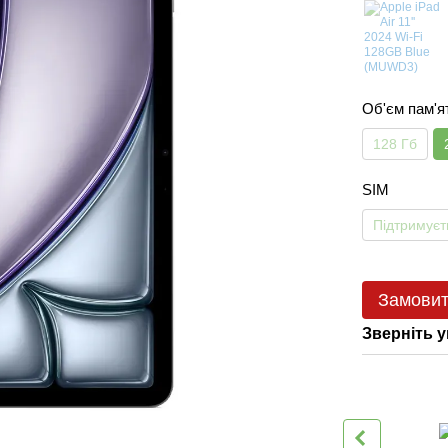
Об'єм пам'я
128 Гб
SIM
Підтримуєт
Замови
Зверніть у