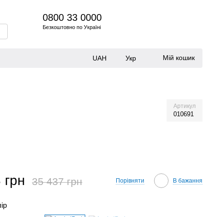
0800 33 0000
Безкоштовно по Україні
Мій кошик
UAH
Укр
Артикул
010691
 грн
35 437 грн
Порівняти
В бажання
лір