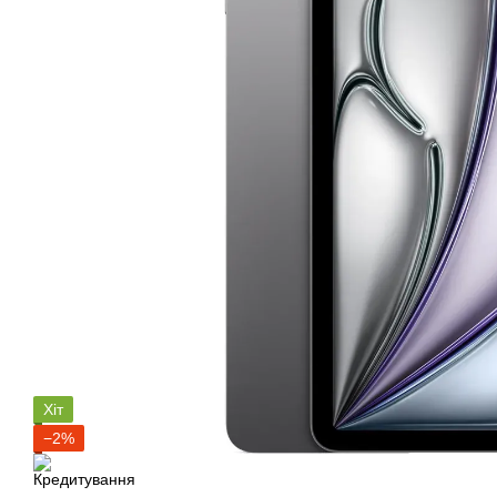
Хіт
−2%