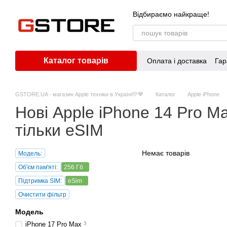
Перейти до основного контенту
Відбираємо найкраще!
Каталог товарів
Оплата і доставка
Гар
GSTORE.UA - магазин Apple техніки в Україні💛💙
Каталог
Apple iPhone
Нові Apple iPhone 14 Pro M
тільки eSIM
Немає товарів
Модель:
Об'єм пам'яті:
256 Гб
Підтримка SIM:
eSim
Очистити фільтр
Модель
iPhone 17 Pro Max
3