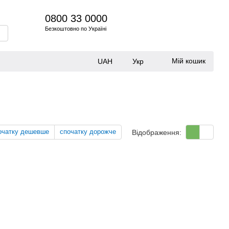
0800 33 0000
Безкоштовно по Україні
Мій кошик
UAH
Укр
очатку дешевше
спочатку дорожче
Відображення: