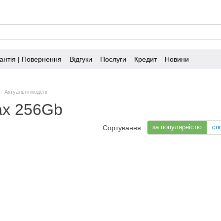
антія | Повернення
Відгуки
Послуги
Кредит
Новини
Актуальні моделі
ax 256Gb
за популярністю
сп
Сортування: