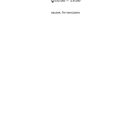
⌚
10:00 – 19:00
щодня, без вихідних