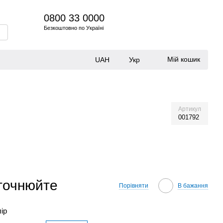
0800 33 0000
Безкоштовно по Україні
Мій кошик
UAH
Укр
Артикул
001792
уточнюйте
Порівняти
В бажання
лір