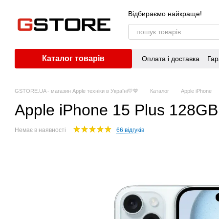
Перейти до основного контенту
Відбираємо найкраще!
Каталог товарів
Оплата і доставка
Гар
GSTORE.UA - магазин Apple техніки в Україні💛💙
Каталог
Apple iPhone
Apple iPhone 15 Plus 128G
Немає в наявності
66 відгуків