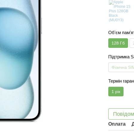
Об'єм пам'я
128 Гб
Підтримка 
Фізична SI
Термін гаран
1 рік
Повідом
Оплата