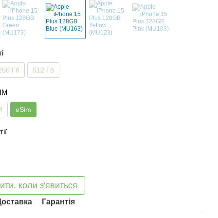
ті
256 Гб
512 Гб
SIM
M
eSim
тії
ити, коли з'явиться
Доставка
Гарантія