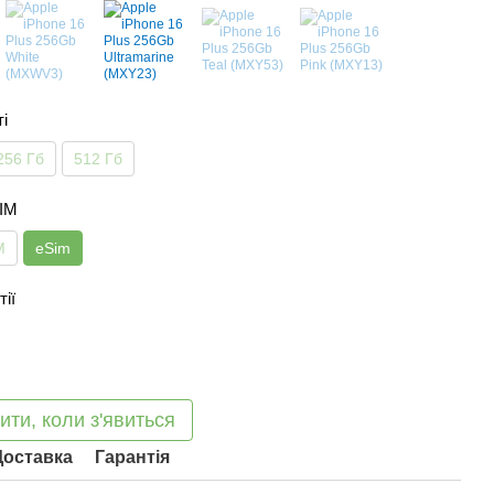
ті
256 Гб
512 Гб
SIM
M
eSim
тії
ити, коли з'явиться
Доставка
Гарантія