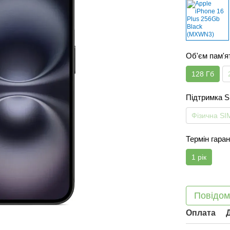
Об'єм пам'я
128 Гб
Підтримка 
Фізична SI
Термін гаран
1 рік
Повідом
Оплата