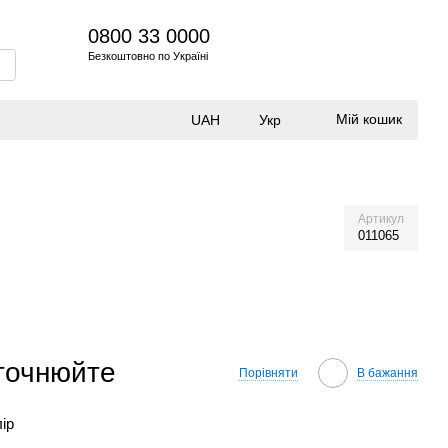
0800 33 0000
Безкоштовно по Україні
Мій кошик
UAH
Укр
Артикул
011065
уточнюйте
Порівняти
В бажання
лір