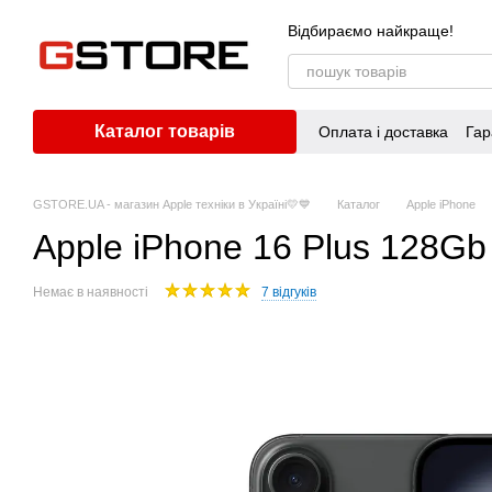
Перейти до основного контенту
Відбираємо найкраще!
Каталог товарів
Оплата і доставка
Гар
GSTORE.UA - магазин Apple техніки в Україні💛💙
Каталог
Apple iPhone
Apple iPhone 16 Plus 128G
Немає в наявності
7 відгуків