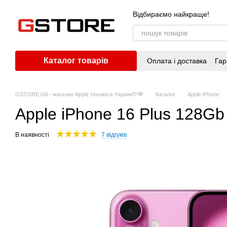
Перейти до основного контенту
Відбираємо найкраще!
Каталог товарів
Оплата і доставка
Гар
GSTORE.UA - магазин Apple техніки в Україні💛💙
Каталог
Apple iPhone
Apple iPhone 16 Plus 128G
В наявності
7 відгуків