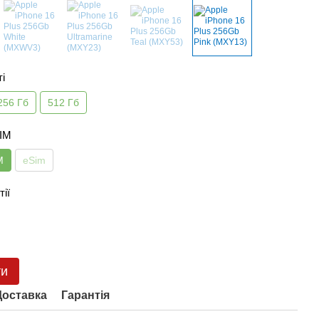
ті
256 Гб
512 Гб
SIM
M
eSim
тії
ти
Доставка
Гарантія