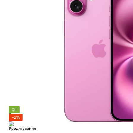
Хіт
−2%