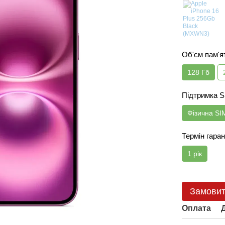
Об'єм пам'я
128 Гб
Підтримка 
Фізична SI
Термін гаран
1 рік
Замови
Оплата