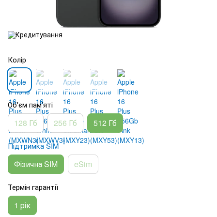
Колір
Об'єм пам'яті
128 Гб
256 Гб
512 Гб
Підтримка SIM
Фізична SIM
eSim
Термін гарантії
1 рік