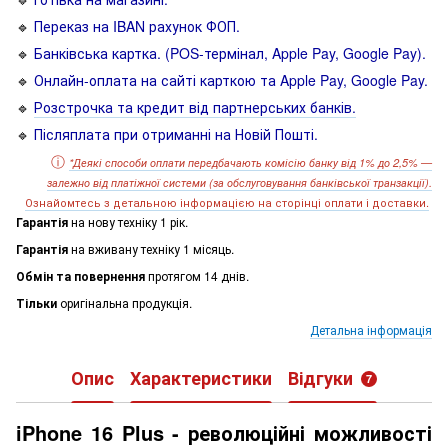
🔹
Переказ на IBAN рахунок ФОП.
🔹
Банківська картка. (POS-термінал, Apple Pay, Google Pay).
🔹
Онлайн-оплата на сайті карткою та Apple Pay, Google Pay.
🔹
Розстрочка та кредит від партнерських банків.
🔹
Післяплата при отриманні на Новій Пошті.
ⓘ
*
Деякі способи оплати передбачають комісію банку від 1% до 2,5% —
залежно від платіжної системи
(за обслуговування банківської транзакції).
О
знайомтесь з детальною інформацією на сторінці оплати і доставки.
Гарантія
на нову техніку 1 рік.
Гарантія
на вживану техніку 1 місяць.
Обмін та повернення
протягом 14 днів.
Тільки
оригінальна продукція.
Детальна інформація
Опис
Характеристики
Відгуки
7
iPhone 16 Plus - революційні можливості