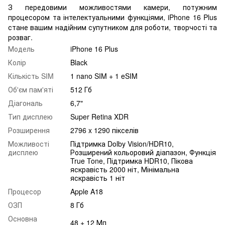
З передовими можливостями камери, потужним
процесором та інтелектуальними функціями, iPhone 16 Plus
стане вашим надійним супутником для роботи, творчості та
розваг.
Модель
iPhone 16 Plus
Колір
Black
Кількість SIM
1 nano SIM + 1 eSIM
Об'єм пам'яті
512 Гб
Діагональ
6,7"
Тип дисплею
Super Retina XDR
Розширення
2796 x 1290 пікселів
Можливості
Підтримка Dolby Vision/HDR10,
дисплею
Розширений кольоровий діапазон, Функція
True Tone, Підтримка HDR10, Пікова
яскравість 2000 ніт, Мінімальна
яскравість 1 ніт
Процесор
Apple A18
ОЗП
8 Гб
Основна
48 + 12 Мп