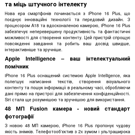
та міць штучного інтелекту
Нова ера смартфонів починається з iPhone 16 Plus, що
поєднує інноваційні технології та передовий дизайн. З
процесором A18 та вдосконаленою камерою, iPhone 16 Plus
забезпечує неперевершену продуктивність та фантастичні
можливості для створення контенту. Цей пристрій спрощує
повсякденні завдання та робить ваш досвід швидше,
інтерактивніше та зручніше.
Apple Intelligence – ваш інтелектуальний
помічник
iPhone 16 Plus оснащений системою Apple Intelligence, яка
полегшує написання текстів, створення візуального
контенту та пошук інформації в реальному часі, обробляючи
дані прямо на пристрої для забезпечення конфіденційності.
Siri стала ще розумнішою та зручнішою для використання.
48 МП Fusion камера - новий стандарт
фотографії
З новою 48 МП камерою, iPhone 16 Plus пропонує чудову
якість знімків. Телефотооб'єктив з 2x зумом і ультраширока