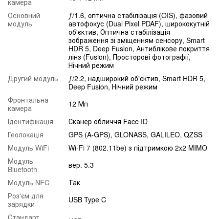
камера
Основний
ƒ/1.6, оптична стабілізація (OIS), фазовий
модуль
автофокус (Dual Pixel PDAF), ширококутній
об'єктив, Оптична стабілізація
зображення зі зміщенням сенсору, Smart
HDR 5, Deep Fusion, Антиблікове покриття
лінз (Fusion), Просторові фотографії,
Нічний режим
Другий модуль
ƒ/2.2, надширокий об'єктив, Smart HDR 5,
Deep Fusion, Нічний режим
Фронтальна
12 Мп
камера
Ідентифікація
Сканер обличчя Face ID
Геолокація
GPS (A-GPS), GLONASS, GALILEO, QZSS
Модуль WiFi
Wi-Fi 7 (802.11be) з підтримкою 2x2 MIMO
Модуль
вер. 5.3
Bluetooth
Модуль NFC
Так
Роз'єм для
USB Type C
зарядки
Стандарт