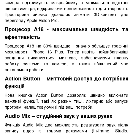
камера підтримують макрозйомку з мінімальної відстані
півсантиметра, відкриваючи нові можливості для творчості.
Просторова зйомка дозволяє знімати 3D-контент для
перегляду Apple Vision Pro.
Процесор A18 - максимальна швидкість та
ефективність
Процесор A18 на 60% швидше і значно збільшує графічні
можливості iPhone 16 Plus. Тепер навіть найвибагливіші
завдання виконуються миттєво, забезпечуючи плавну
роботу системи та камери, а також збільшений час
автономної роботи.
Action Button – миттєвий доступ до потрібних
функцій
Нова кнопка Action Button дозволяє швидко включати
важливі функції, такі як режим тиші, ліхтарик або запуск
програм, налаштовуючи її під ваші потреби.
Audio Mix – студійний звук у ваших руках
Функція Audio Mix дає можливість редагувати звук після
запису відео із трьома режимами (In-frame, Studio,