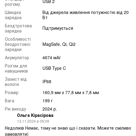
USB 2
роз'єму
Швидка
Від джерела живлення потужністю від 20
зарядка
Вт
Бездтротова
Підтримується
зарядка
Особливості
бездротової
MagSafe, Qi, Qi2
зарядки
Акумулятор
4674 мАг
Роз'єм для
USB Type C
навушників
Захист від
IP68
вологи
Розмір
160,9 мм х 77,8 мм х 7,8 мм
Вага
199 г
Рік виходу
2024 р.
Ольга Кірасірова
13.11.2024 в 09:09
Недоліків Немає, тому не знаю що і сказати. Можете сміливо
замовляти)