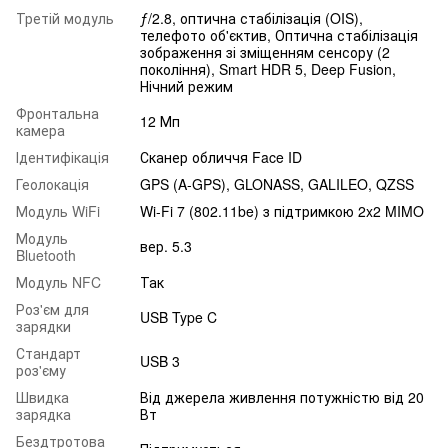
Третій модуль
ƒ/2.8, оптична стабілізація (OIS),
телефото об'єктив, Оптична стабілізація
зображення зі зміщенням сенсору (2
покоління), Smart HDR 5, Deep Fusion,
Нічний режим
Фронтальна
12 Мп
камера
Ідентифікація
Сканер обличчя Face ID
Геолокація
GPS (A-GPS), GLONASS, GALILEO, QZSS
Модуль WiFi
Wi-Fi 7 (802.11be) з підтримкою 2x2 MIMO
Модуль
вер. 5.3
Bluetooth
Модуль NFC
Так
Роз'єм для
USB Type C
зарядки
Стандарт
USB 3
роз'єму
Швидка
Від джерела живлення потужністю від 20
зарядка
Вт
Бездтротова