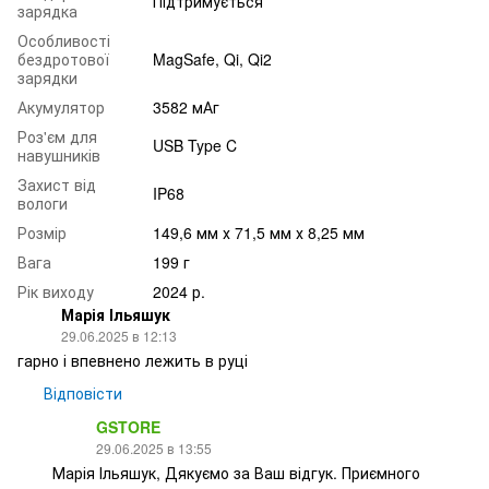
Підтримується
зарядка
Особливості
бездротової
MagSafe, Qi, Qi2
зарядки
Акумулятор
3582 мАг
Роз'єм для
USB Type C
навушників
Захист від
IP68
вологи
Розмір
149,6 мм х 71,5 мм х 8,25 мм
Вага
199 г
Рік виходу
2024 р.
Марія Ільяшук
29.06.2025 в 12:13
гарно і впевнено лежить в руці
Відповісти
GSTORE
29.06.2025 в 13:55
Марія Ільяшук, Дякуємо за Ваш відгук. Приємного