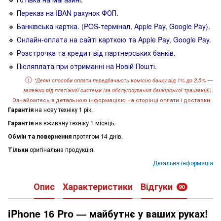
🔹
Переказ на IBAN рахунок ФОП.
🔹
Банківська картка. (POS-термінал, Apple Pay, Google Pay).
🔹
Онлайн-оплата на сайті карткою та Apple Pay, Google Pay.
🔹
Розстрочка та кредит від партнерських банків.
🔹
Післяплата при отриманні на Новій Пошті.
ⓘ
*
Деякі способи оплати передбачають комісію банку від 1% до 2,5% —
залежно від платіжної системи
(за обслуговування банківської транзакції).
О
знайомтесь з детальною інформацією на сторінці оплати і доставки.
Гарантія
на нову техніку 1 рік.
Гарантія
на вживану техніку 1 місяць.
Обмін та повернення
протягом 14 днів.
Тільки
оригінальна продукція.
Детальна інформація
Опис
Характеристики
Відгуки
90
iPhone 16 Pro — майбутнє у ваших руках!