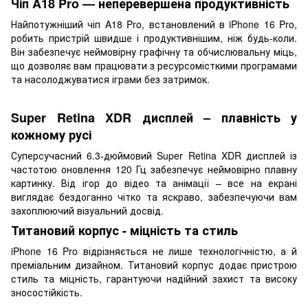
Чіп A18 Pro
—
неперевершена продуктивність
Найпотужніший чіп A18 Pro, встановлений в iPhone 16 Pro,
робить пристрій швидше і продуктивнішим, ніж будь-коли.
Він забезпечує неймовірну графічну та обчислювальну міць,
що дозволяє вам працювати з ресурсомісткими програмами
та насолоджуватися іграми без затримок.
Super Retina XDR дисплей – плавність у
кожному русі
Суперсучасний 6.3-дюймовий Super Retina XDR дисплей із
частотою оновлення 120 Гц забезпечує неймовірно плавну
картинку. Від ігор до відео та анімації – все на екрані
виглядає бездоганно чітко та яскраво, забезпечуючи вам
захоплюючий візуальний досвід.
Титановий корпус - міцність та стиль
iPhone 16 Pro відрізняється не лише технологічністю, а й
преміальним дизайном. Титановий корпус додає пристрою
стиль та міцність, гарантуючи надійний захист та високу
зносостійкість.