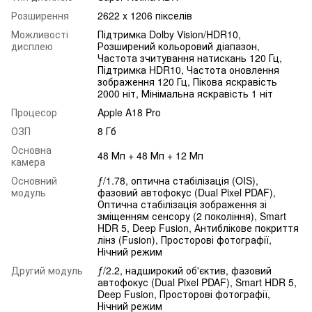
Розширення
2622 x 1206 пікселів
Можливості
Підтримка Dolby Vision/HDR10,
дисплею
Розширений кольоровий діапазон,
Частота зчитування натискань 120 Гц,
Підтримка HDR10, Частота оновлення
зображення 120 Гц, Пікова яскравість
2000 ніт, Мінімальна яскравість 1 ніт
Процесор
Apple A18 Pro
ОЗП
8 Гб
Основна
48 Мп + 48 Мп + 12 Мп
камера
Основний
ƒ/1.78, оптична стабілізація (OIS),
модуль
фазовий автофокус (Dual Pixel PDAF),
Оптична стабілізація зображення зі
зміщенням сенсору (2 покоління), Smart
HDR 5, Deep Fusion, Антиблікове покриття
лінз (Fusion), Просторові фотографії,
Нічний режим
Другий модуль
ƒ/2.2, надширокий об'єктив, фазовий
автофокус (Dual Pixel PDAF), Smart HDR 5,
Deep Fusion, Просторові фотографії,
Нічний режим