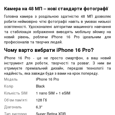
Камера на 48 МП – нові стандарти фотографії
Головна камера з роздільною здатністю 48 МП дозволяє
робити неймовірно чіткі фотографії навіть в умовах низької
освітленості. Удосконалені алгоритми машинного навчання
та стабілізація зображення виводять мобільну зйомку на
новий рівень, роблячи iPhone 16 Pro ідеальним для
професіоналів та творчих людей.
Чому варто вибрати iPhone 16 Pro?
iPhone 16 Pro - це не просто смартфон, а ваш новий
інструмент для роботи, творчості та розваг. З ним ви
отримуєте преміальний дизайн, передові технології та
надійність, яка завжди буде з вами на крок попереду.
Модель
iPhone 16 Pro
Колір
Black
Кількість SIM
1 nano SIM + 1 eSIM
Об'єм пам'яті
128 Гб
Діагональ
6,3"
Тип дисплею
Super Retina XDR