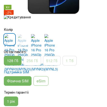
Хіт
−2%
Колір
Об'єм пам'яті
128 Гб
256 Гб
512 Гб
1 Тб
Підтримка SIM
Фізична SIM
eSim
Термін гарантії
1 рік