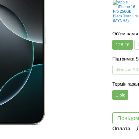
Об'єм пам'я
128 Гб
Підтримка 
Фізична SI
Термін гаран
1 рік
Повідом
Оплата