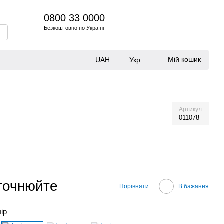
0800 33 0000
Безкоштовно по Україні
Мій кошик
UAH
Укр
Артикул
011078
уточнюйте
Порівняти
В бажання
лір