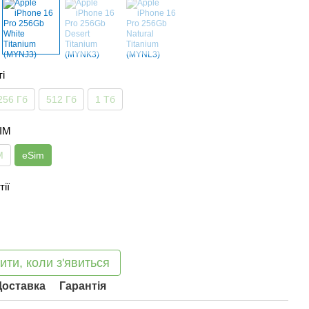
ті
256 Гб
512 Гб
1 Тб
SIM
M
eSim
тії
ити, коли з'явиться
Доставка
Гарантія