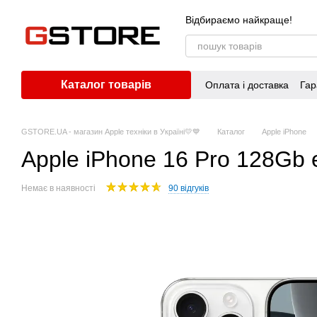
Перейти до основного контенту
Відбираємо найкраще!
Каталог товарів
Оплата і доставка
Гар
GSTORE.UA - магазин Apple техніки в Україні💛💙
Каталог
Apple iPhone
Apple iPhone 16 Pro 128Gb 
Немає в наявності
90 відгуків