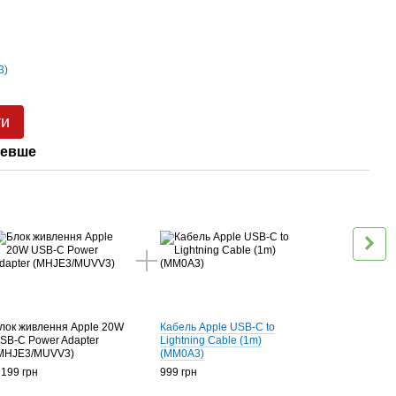
ти
шевше
Раз
лок живлення Apple 20W
Кабель Apple USB-C to
SB-C Power Adapter
Lightning Cable (1m)
MHJE3/MUVV3)
(MM0A3)
 199 грн
999 грн