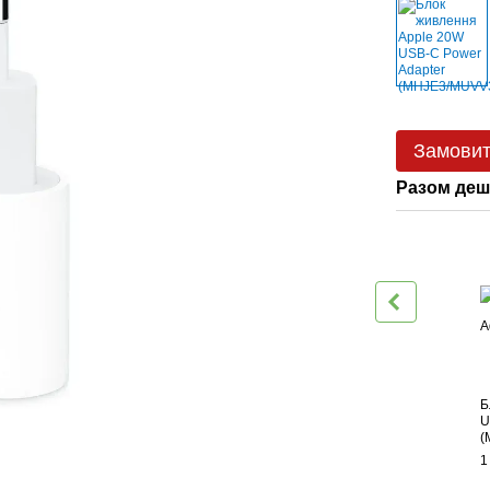
Замови
Разом де
Б
U
(
1