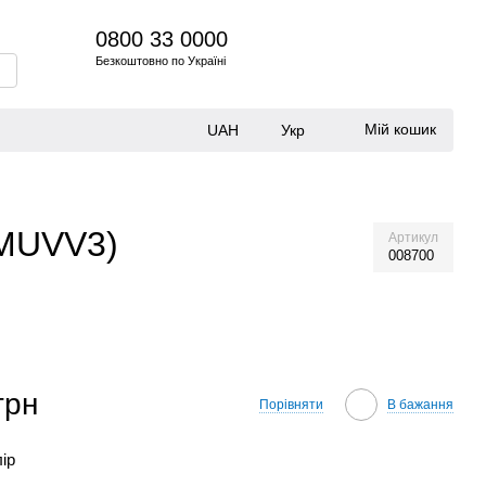
0800 33 0000
Безкоштовно по Україні
Мій кошик
UAH
Укр
/MUVV3)
Артикул
008700
грн
Порівняти
В бажання
лір