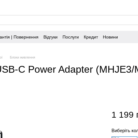
антія | Повернення
Відгуки
Послуги
Кредит
Новини
ої
Блоки живлення
USB-C Power Adapter (MHJE3
1 199 
Виберіть ко