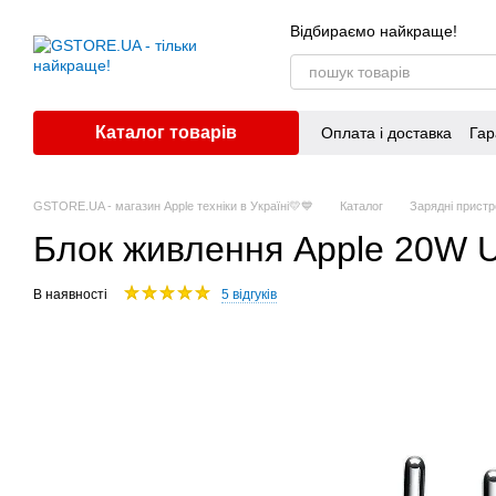
Перейти до основного контенту
Відбираємо найкраще!
Каталог товарів
Оплата і доставка
Гар
GSTORE.UA - магазин Apple техніки в Україні💛💙
Каталог
Зарядні пристр
Блок живлення Apple 20W 
В наявності
5 відгуків