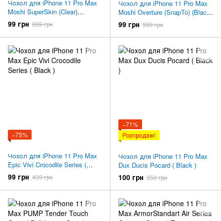
Чохол для iPhone 11 Pro Max
Чохол для iPhone 11 Pro Max
Moshi SuperSkin (Clear)
Moshi Overture (SnapTo) (Black)
99MO111911
99MO091013
99 грн
99 грн
899 грн
999 грн
−71%
−75%
Розпродаж!
Чохол для iPhone 11 Pro Max
Чохол для iPhone 11 Pro Max
Epic Vivi Crocodile Series (
Dux Ducis Pocard ( Black )
Black )
99 грн
100 грн
400 грн
350 грн