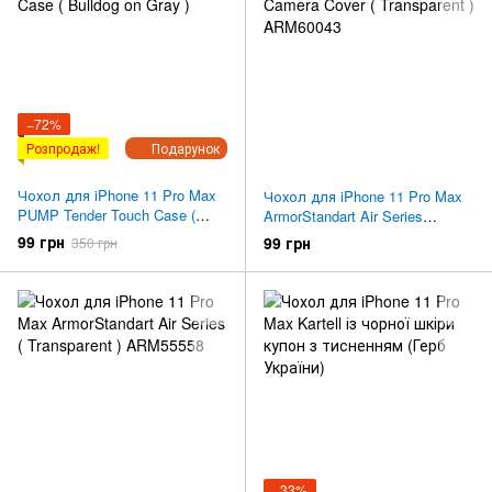
−72%
Розпродаж!
Подарунок
Чохол для iPhone 11 Pro Max
Чохол для iPhone 11 Pro Max
PUMP Tender Touch Case (
ArmorStandart Air Series
Bulldog on Gray )
Camera Cover ( Transparent )
99 грн
99 грн
350 грн
ARM60043
−33%