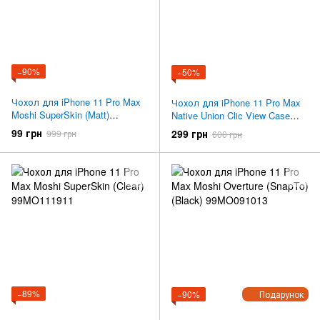
−90%
−50%
Чохол для iPhone 11 Pro Max
Чохол для iPhone 11 Pro Max
Moshi SuperSkin (Matt)
Native Union Clic View Case
99MO111933
Smoke (CVIEW-SMO-NP19L)
99 грн
299 грн
999 грн
600 грн
−89%
−90%
Подарунок