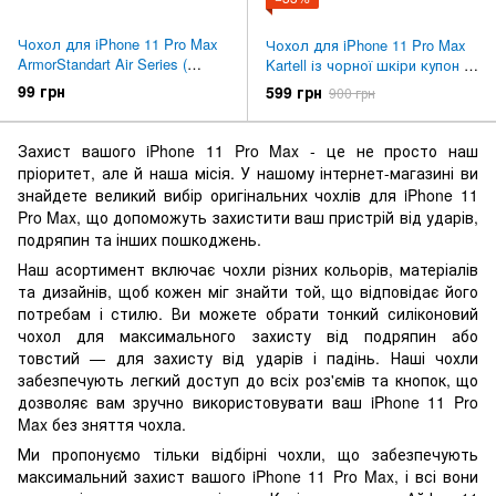
Чохол для iPhone 11 Pro Max
Чохол для iPhone 11 Pro Max
ArmorStandart Air Series (
Kartell із чорної шкіри купон з
Transparent ) ARM55558
тисненням (Герб України)
99 грн
599 грн
900 грн
Захист вашого iPhone 11 Pro Max - це не просто наш
пріоритет, але й наша місія. У нашому інтернет-магазині ви
знайдете великий вибір оригінальних чохлів для iPhone 11
Pro Max, що допоможуть захистити ваш пристрій від ударів,
подряпин та інших пошкоджень.
Наш асортимент включає чохли різних кольорів, матеріалів
та дизайнів, щоб кожен міг знайти той, що відповідає його
потребам і стилю. Ви можете обрати тонкий силіконовий
чохол для максимального захисту від подряпин або
товстий — для захисту від ударів і падінь. Наші чохли
забезпечують легкий доступ до всіх роз'ємів та кнопок, що
дозволяє вам зручно використовувати ваш iPhone 11 Pro
Max без зняття чохла.
Ми пропонуємо тільки відбірні чохли, що забезпечують
максимальний захист вашого iPhone 11 Pro Max, і всі вони