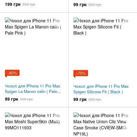
Case Transparent (VKM00218)
Brown ) 075CS27067
199 грн
99 грн
599 грн
599 грн
−83%
−75%
Чохол для iPhone 11 Pro Max
Чохол для iPhone 11 Pro Max
Spigen La Manon calin ( Pale
Spigen Silicone Fit ( Black )
Pink )
99 грн
99 грн
599 грн
399 грн