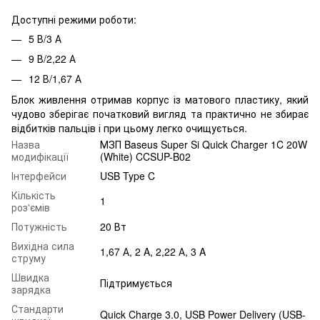
Доступні режими роботи:
5 В/3 А
9 В/2,22 А
12 В/1,67 А
Блок живлення отримав корпус із матового пластику, який
чудово зберігає початковий вигляд та практично не збирає
відбитків пальців і при цьому легко очищується.
Назва
МЗП Baseus Super Si Quick Charger 1C 20W
модифікації
(White) CCSUP-B02
Інтерфейси
USB Type C
Кількість
1
роз'ємів
Потужність
20 Вт
Вихідна сила
1,67 А, 2 A, 2,22 А, 3 A
струму
Швидка
Підтримується
зарядка
Стандарти
Quick Charge 3.0, USB Power Delivery (USB-