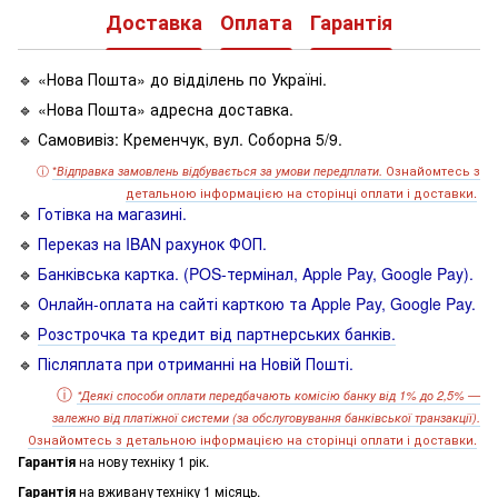
Доставка
Оплата
Гарантія
🔹 «Нова Пошта» до відділень по Україні.
🔹 «Нова Пошта» адресна доставка.
🔹 Самовивіз: Кременчук, вул. Соборна 5/9.
ⓘ
*
Ознайомтесь з
Відправка замовлень відбувається за умови передплати.
детальною інформацією на сторінці оплати і доставки.
🔹
Готівка на магазині.
🔹
Переказ на IBAN рахунок ФОП.
🔹
Банківська картка. (POS-термінал, Apple Pay, Google Pay).
🔹
Онлайн-оплата на сайті карткою та Apple Pay, Google Pay.
🔹
Розстрочка та кредит від партнерських банків.
🔹
Післяплата при отриманні на Новій Пошті.
ⓘ
*
Деякі способи оплати передбачають комісію банку від 1% до 2,5% —
залежно від платіжної системи
(за обслуговування банківської транзакції).
О
знайомтесь з детальною інформацією на сторінці оплати і доставки.
Гарантія
на нову техніку 1 рік.
Гарантія
на вживану техніку 1 місяць.