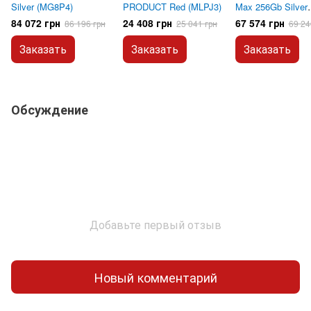
Silver (MG8P4)
PRODUCT Red (MLPJ3)
Max 256Gb Silver
(MFYM4)
84 072 грн
24 408 грн
67 574 грн
86 196 грн
25 041 грн
69 24
Заказать
Заказать
Заказать
Обсуждение
Добавьте первый отзыв
Новый комментарий