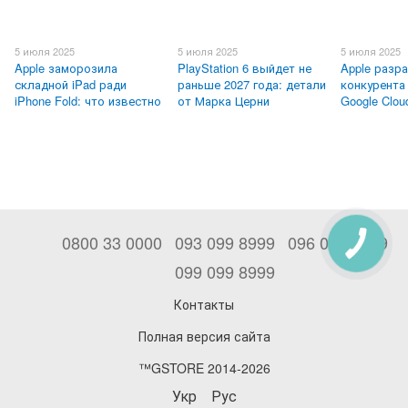
5 июля 2025
5 июля 2025
5 июля 2025
Apple заморозила
PlayStation 6 выйдет не
Apple разр
складной iPad ради
раньше 2027 года: детали
конкурента
iPhone Fold: что известно
от Марка Церни
Google Clou
0800 33 0000
093 099 8999
096 099 8999
099 099 8999
Контакты
Полная версия сайта
™GSTORE 2014-2026
Укр
Рус