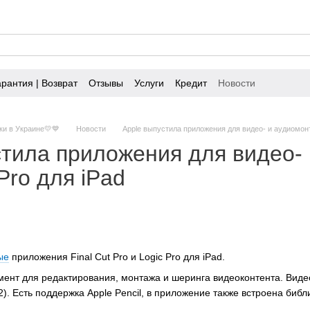
арантия | Возврат
Отзывы
Услуги
Кредит
Новости
ки в Украине💛💙
Новости
Apple выпустила приложения для видео- и аудиомонтаж
стила приложения для видео- 
 Pro для iPad
ые
приложения Final Cut Pro и Logic Pro для iPad.
умент для редактирования, монтажа и шеринга видеоконтента. Видео
). Есть поддержка Apple Pencil, в приложение также встроена биб