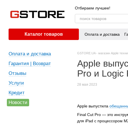
Перейти к основному контенту
Отбираем лучшее!
Каталог товаров
Оплата и доставка
Г
Оплата и доставка
GSTORE.UA - магазин Apple техни
Apple выпу
Гарантия | Возврат
Pro и Logic
Отзывы
Услуги
28 мая 2023
Кредит
Новости
Apple выпустила
обещанн
Final Cut Pro — это инстр
для iPad c процессором M2