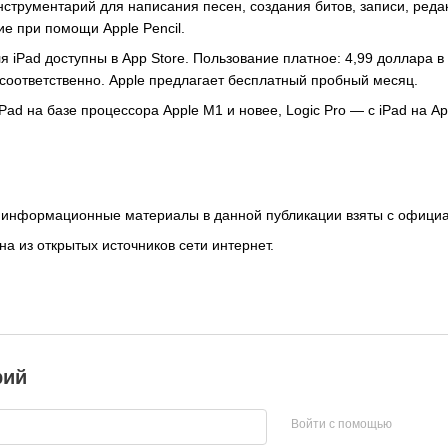
инструментарий для написания песен, создания битов, записи, ред
е при помощи Apple Pencil.
 для iPad доступны в App Store. Пользование платное: 4,99 доллара 
 соответственно. Apple предлагает бесплатный пробный месяц.
 iPad на базе процессора Apple M1 и новее, Logic Pro — с iPad на
 информационные материалы в данной публикации взяты с официа
а из открытых источников сети интернет.
рий
Войти с помощью