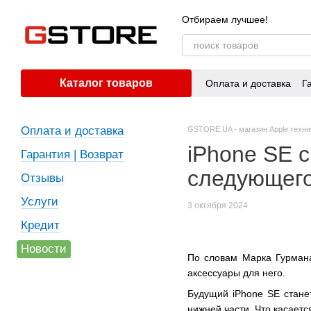
Перейти к основному контенту
Отбираем лучшее!
Каталог товаров
Оплата и доставка
Г
Оплата и доставка
GSTORE.UA - магазин Apple техни
iPhone SE с
Гарантия | Возврат
следующего
Отзывы
Услуги
3 октября 2024
Кредит
Новости
По словам Марка Гурмана 
аксессуары для него.
Будущий iPhone SE стане
нижней части. Что касаетс