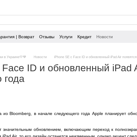
арантия | Возврат
Отзывы
Услуги
Кредит
Новости
ки в Украине💛💙
Новости
iPhone SE с Face ID и обновленный iPad Air появятс
 Face ID и обновленный iPad 
 года
из Bloomberg, в начале следующего года Apple планирует обнов
т значительным обновлением, включающим переход к полноэкран
я iPad Air, то его дизайн останется неизменным, однако акцент сд