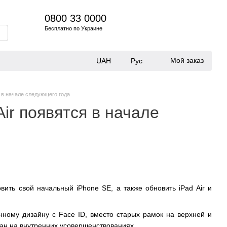
0800 33 0000
Бесплатно по Украине
Мой заказ
UAH
Рус
я в начале следующего года
Air появятся в начале
ить свой начальный iPhone SE, а также обновить iPad Air и
ному дизайну с Face ID, вместо старых рамок на верхней и
елан на внутренних усовершенствованиях.