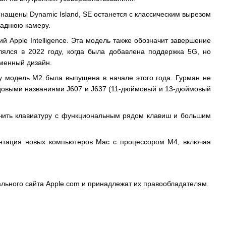
снащены Dynamic Island, SE останется с классическим вырезом
 заднюю камеру.
й Apple Intelligence. Эта модель также обозначит завершение
ялся в 2022 году, когда была добавлена ​​поддержка 5G, но
еменный дизайн.
ьку модель M2 была выпущена в начале этого года. Гурман не
с кодовыми названиями J607 и J637 (11-дюймовый и 13-дюймовый
лучить клавиатуру с функциональным рядом клавиш и большим
ентация новых компьютеров Mac с процессором M4, включая
льного сайта Apple.com и принадлежат их правообладателям.