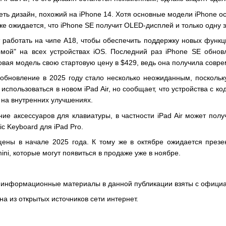
еть дизайн, похожий на iPhone 14. Хотя основные модели iPhone о
же ожидается, что iPhone SE получит OLED-дисплей и только одну
 работать на чипе A18, чтобы обеспечить поддержку новых функци
мой" на всех устройствах iOS. Последний раз iPhone SE обновл
новая модель свою стартовую цену в $429, ведь она получила совр
го обновление в 2025 году стало несколько неожиданным, поскол
т использоваться в новом iPad Air, но сообщает, что устройства 
 на внутренних улучшениях.
ие аксессуаров для клавиатуры, в частности iPad Air может по
c Keyboard для iPad Pro.
щены в начале 2025 года. К тому же в октябре ожидается през
ini, которые могут появиться в продаже уже в ноябре.
 информационные материалы в данной публикации взяты с официа
а из открытых источников сети интернет.