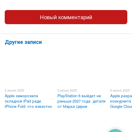
Новый комментарий
Другие записи
5 июля 2025
5 июля 2025
5 июля 2025
Apple заморозила
PlayStation 6 выйдет не
Apple разр
складной iPad ради
раньше 2027 года: детали
конкурента
iPhone Fold: что известно
от Марка Церни
Google Clou