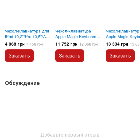
Чехол-клавиатура для
Чехол-клавиатура
Чехол-клавиатур
iPad 10,2"/Pro 10,5"/Air
Apple Magic Keyboard
Apple Magic Keyb
3 Apple Smart Keyboard
Folio для iPad 10
для iPad Air 11" (
4 068 грн
11 752 грн
13 334 грн
4 158 грн
12 068 грн
13 65
(MPTL2, MX3L2) 004611
(2024)/iPad 11" (2025)
White (MDFV4)
White (MQDP3)
Заказать
Заказать
Заказать
Обсуждение
Добавьте первый отзыв