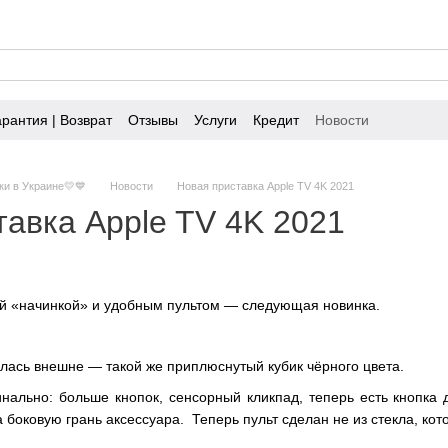
арантия | Возврат
Отзывы
Услуги
Кредит
Новости
ки в Украине💛💙
Новости
Новая приставка Apple TV 4K 2021
тавка Apple TV 4K 2021
й «начинкой» и удобным пультом — следующая новинка.
лась внешне — такой же приплюснутый кубик чёрного цвета.
нально: больше кнопок, сенсорный кликпад, теперь есть кнопка 
а боковую грань аксессуара. Теперь пульт сделан не из стекла, ко