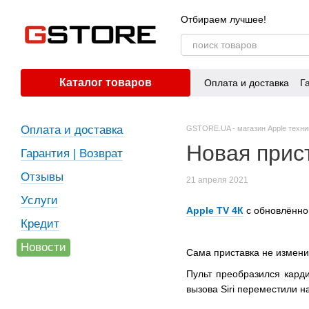
Перейти к основному контенту
Отбираем лучшее!
Каталог товаров
Оплата и доставка
Г
Оплата и доставка
GSTORE.UA - магазин Apple техни
Новая прис
Гарантия | Возврат
Отзывы
21 апреля 2021
Услуги
Apple TV 4К
с обновлённо
Кредит
Новости
Сама приставка не измени
Пульт преобразился карди
вызова Siri переместили н