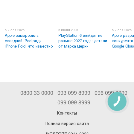
5 июля 2025
5 июля 2025
5 июля 2025
Apple заморозила
PlayStation 6 выйдет не
Apple разр
складной iPad ради
раньше 2027 года: детали
конкурента
iPhone Fold: что известно
от Марка Церни
Google Clou
0800 33 0000
093 099 8999
096 099 8999
099 099 8999
Контакты
Полная версия сайта
™GSTORE 2014-2026