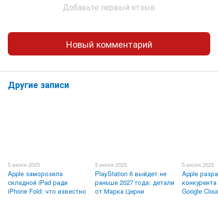
Добавьте первый отзыв
Новый комментарий
Другие записи
5 июля 2025
5 июля 2025
5 июля 2025
Apple заморозила
PlayStation 6 выйдет не
Apple разр
складной iPad ради
раньше 2027 года: детали
конкурента
iPhone Fold: что известно
от Марка Церни
Google Clou