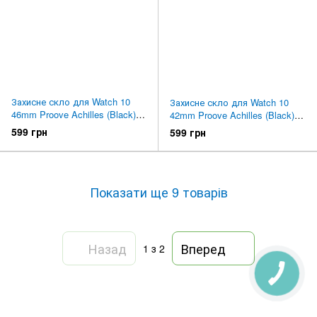
Захисне скло для Watch 10
Захисне скло для Watch 10
46mm Proove Achilles (Black)
42mm Proove Achilles (Black)
PGPWS1046MM1
PGPWS1042MM1
599 грн
599 грн
Показати ще 9 товарів
Назад
Вперед
1
з 2