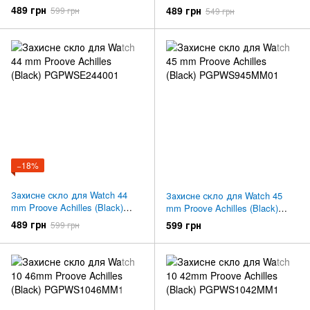
PGPWSE240001
PGPWSE240001
489 грн
489 грн
599 грн
549 грн
−18%
Захисне скло для Watch 44
Захисне скло для Watch 45
mm Proove Achilles (Black)
mm Proove Achilles (Black)
PGPWSE244001
PGPWS945MM01
489 грн
599 грн
599 грн