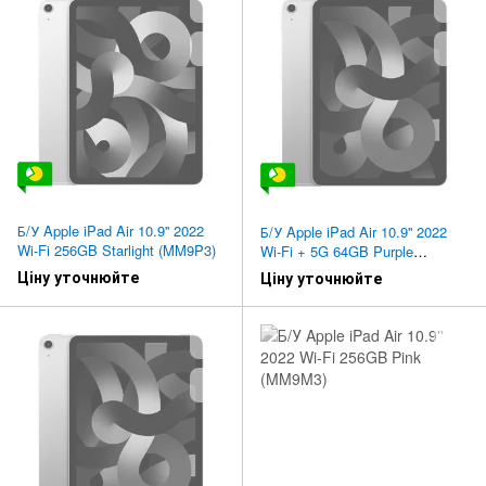
Б/У Apple iPad Air 10.9'' 2022
Б/У Apple iPad Air 10.9'' 2022
Wi-Fi 256GB Starlight (MM9P3)
Wi-Fi + 5G 64GB Purple
(MME93)
Ціну уточнюйте
Ціну уточнюйте