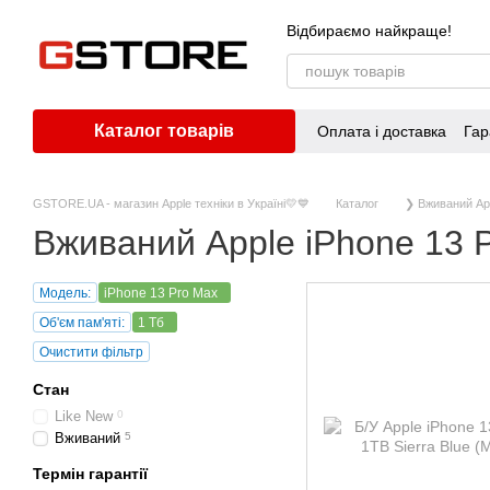
Перейти до основного контенту
Відбираємо найкраще!
Каталог товарів
Оплата і доставка
Гар
GSTORE.UA - магазин Apple техніки в Україні💛💙
Каталог
❯ Вживаний Ap
Вживаний Apple iPhone 13 
Модель:
iPhone 13 Pro Max
Об'єм пам'яті:
1 Тб
Очистити фільтр
Стан
Like New
0
Вживаний
5
Термін гарантії