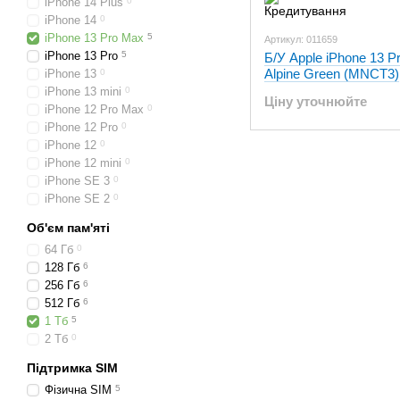
iPhone 14 Plus
0
iPhone 14
0
iPhone 13 Pro Max
5
Артикул: 011659
iPhone 13 Pro
5
Б/У Apple iPhone 13 
Alpine Green (MNCT3)
iPhone 13
0
iPhone 13 mini
0
Ціну уточнюйте
iPhone 12 Pro Max
0
iPhone 12 Pro
0
iPhone 12
0
iPhone 12 mini
0
iPhone SE 3
0
iPhone SE 2
0
Об'єм пам'яті
64 Гб
0
128 Гб
6
256 Гб
6
512 Гб
6
1 Тб
5
2 Тб
0
Підтримка SIM
Фізична SIM
5