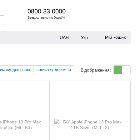
0800 33 0000
Безкоштовно по Україні
Мій кошик
UAH
Укр
очатку дешевше
спочатку дорожче
Відображення: