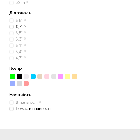
eSim
0
Діагональ
6,9"
0
6,7"
5
6,5"
0
6,3"
0
6,1"
0
5,4"
0
4,7"
0
Колір
Наявність
В наявності
0
Немає в наявності
5