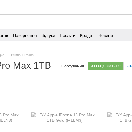
антія | Повернення
Відгуки
Послуги
Кредит
Новини
ple
Вживані iPhone
Pro Max 1TB
за популярністю
сп
Сортування: