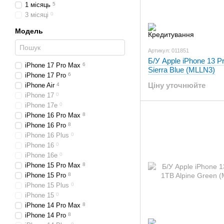
1 місяць
5
3 місяці
0
Модель
Артикул: 011851
Б/У Apple iPhone 13 
iPhone 17 Pro Max
6
Sierra Blue (MLLN3)
iPhone 17 Pro
6
Ціну уточнюйте
iPhone Air
4
iPhone 17
0
iPhone 17e
0
iPhone 16 Pro Max
8
iPhone 16 Pro
8
iPhone 16 Plus
0
iPhone 16
0
iPhone 16e
0
iPhone 15 Pro Max
8
iPhone 15 Pro
8
iPhone 15 Plus
0
iPhone 15
0
iPhone 14 Pro Max
8
iPhone 14 Pro
8